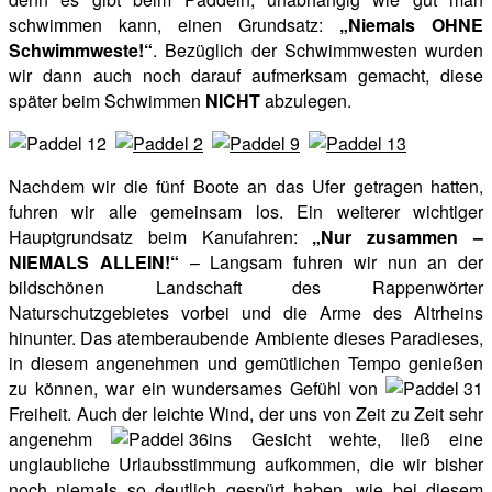
schwimmen kann, einen Grundsatz:
„Niemals OHNE
Schwimmweste!“
. Bezüglich der Schwimmwesten wurden
wir dann auch noch darauf aufmerksam gemacht, diese
später beim Schwimmen
NICHT
abzulegen.
Nachdem wir die fünf Boote an das Ufer getragen hatten,
fuhren wir alle gemeinsam los. Ein weiterer wichtiger
Hauptgrundsatz beim Kanufahren:
„Nur zusammen –
NIEMALS ALLEIN!“
– Langsam fuhren wir nun an der
bildschönen Landschaft des Rappenwörter
Naturschutzgebietes vorbei und die Arme des Altrheins
hinunter. Das atemberaubende Ambiente dieses Paradieses,
in diesem angenehmen und gemütlichen Tempo genießen
zu können, war ein wundersames Gefühl von
Freiheit. Auch der leichte Wind, der uns von Zeit zu Zeit sehr
angenehm
ins Gesicht wehte, ließ eine
unglaubliche Urlaubsstimmung aufkommen, die wir bisher
noch niemals so deutlich gespürt haben, wie bei diesem