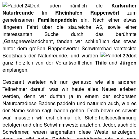
Dort luden nämlich die
Karlsruher
Naturfreunde
im
Rheinhafen Rappenwört
zum
gemeinsamen
Familienpaddeln
ein. Nach einer etwas
längeren Fahrt über die staureiche A5, sowie einer
interessanten Suche durch das berühmte
„Gänsgrieweländchen“, fanden wir schließlich das etwas
hinter dem großen Rappenwörter Schwimmbad versteckte
Bootshaus der Naturfreunde, und wurden
dort
ganz herzlich von der Verantwortlichen
Thilo
und
Jürgen
empfangen.
Gespannt warteten wir nun genauso wie alle anderen
Teilnehmer darauf, was wir heute alles Neues erleben
werden, denn wir durften ja in einem der schönsten
Naturparadiese Badens paddeln und natürlich auch, wie es
der Name schon sagt, baden gehen. Doch bevor es soweit
war, mussten wir erst einmal die Sicherheitsbestimmung
befolgen und eine Schwimmweste anziehen. Jeder, auch die
Schwimmer, waren angehalten diese Weste anzulegen,
denn es gibt beim Paddeln, unabhängig wie gut man