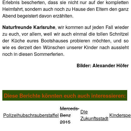
Erlebnis bescherten, dass sie nicht nur auf der kompletten
Heimfahrt, sondern auch noch zu Hause den Eltern den ganz
Abend begeistert davon erzählten.
Naturfreunde Karlsruhe
, wir kommen auf jeden Fall wieder
zu euch, vor allem, weil wir auch einmal die tollen Schnitzel
der Küche eures Bootshauses probieren möchten, und so
wie es derzeit den Wünschen unserer Kinder nach aussieht
noch in diesen Sommerferien.
Bilder: Alexander Höfer
Diese Berichte könnten euch auch interessieren:
Merceds-
Die
Polizeihubschrauberstaffel
Benz
Kindersp
Zukunftsstadt
2015