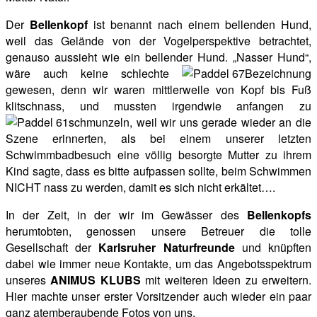
Der
Bellenkopf
ist benannt nach einem bellenden Hund,
weil das Gelände von der Vogelperspektive betrachtet,
genauso aussieht wie ein bellender Hund. „Nasser Hund“,
wäre auch keine schlechte
Bezeichnung
gewesen, denn wir waren mittlerweile von Kopf bis Fuß
klitschnass, und mussten irgendwie anfangen zu
schmunzeln, weil wir uns gerade wieder an die
Szene erinnerten, als bei einem unserer letzten
Schwimmbadbesuch eine völlig besorgte Mutter zu ihrem
Kind sagte, dass es bitte aufpassen sollte, beim Schwimmen
NICHT nass zu werden, damit es sich nicht erkältet….
In der Zeit, in der wir im Gewässer des
Bellenkopfs
herumtobten, genossen unsere Betreuer die tolle
Gesellschaft der
Karlsruher Naturfreunde
und knüpften
dabei wie immer neue Kontakte, um das Angebotsspektrum
unseres
ANIMUS KLUBS
mit weiteren Ideen zu erweitern.
Hier machte unser erster Vorsitzender auch wieder ein paar
ganz atemberaubende Fotos von uns.