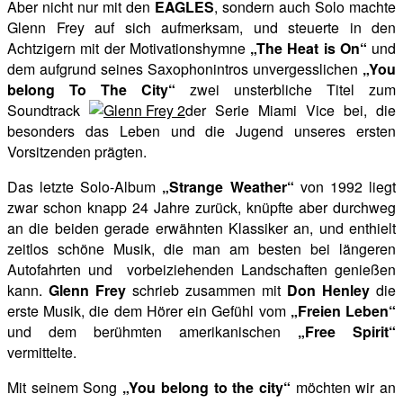
Aber nicht nur mit den
EAGLES
, sondern auch Solo machte
Glenn Frey auf sich aufmerksam, und steuerte in den
Achtzigern mit der Motivationshymne
„The Heat is On“
und
dem aufgrund seines Saxophonintros unvergesslichen
„You
belong To The City“
zwei unsterbliche Titel zum
Soundtrack
der Serie Miami Vice bei, die
besonders das Leben und die Jugend unseres ersten
Vorsitzenden prägten.
Das letzte Solo-Album
„Strange Weather“
von 1992 liegt
zwar schon knapp 24 Jahre zurück, knüpfte aber durchweg
an die beiden gerade erwähnten Klassiker an, und enthielt
zeitlos schöne Musik, die man am besten bei längeren
Autofahrten und vorbeiziehenden Landschaften genießen
kann.
Glenn Frey
schrieb zusammen mit
Don Henley
die
erste Musik, die dem Hörer ein Gefühl vom
„Freien Leben“
und dem berühmten amerikanischen
„Free Spirit“
vermittelte.
Mit seinem Song
„You belong to the city“
möchten wir an