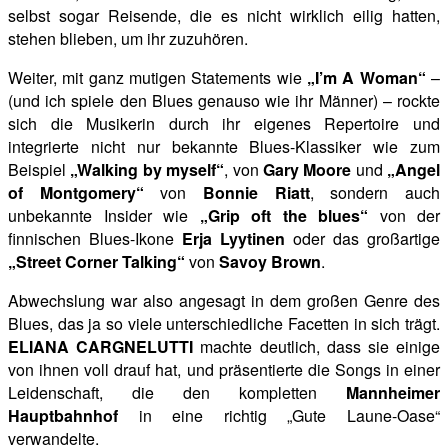
selbst sogar Reisende, die es nicht wirklich eilig hatten,
stehen blieben, um ihr zuzuhören.
Weiter, mit ganz mutigen Statements wie
„I’m A Woman“
–
(und ich spiele den Blues genauso wie ihr Männer) – rockte
sich die Musikerin durch ihr eigenes Repertoire und
integrierte nicht nur bekannte Blues-Klassiker wie zum
Beispiel
„Walking by myself“
, von
Gary Moore
und
„Angel
of Montgomery“
von
Bonnie Riatt
, sondern auch
unbekannte Insider wie
„Grip oft the blues“
von der
finnischen Blues-Ikone
Erja Lyytinen
oder das großartige
„Street Corner Talking“
von
Savoy Brown
.
Abwechslung war also angesagt in dem großen Genre des
Blues, das ja so viele unterschiedliche Facetten in sich trägt.
ELIANA CARGNELUTTI
machte deutlich, dass sie einige
von ihnen voll drauf hat, und präsentierte die Songs in einer
Leidenschaft, die den kompletten
Mannheimer
Hauptbahnhof
in eine richtig „Gute Laune-Oase“
verwandelte.