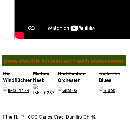
Diese Berichte könnten euch auch interessieren:
Die
Markus
Graf-Schlotz-
Taste The
Windflüchter
Neeb
Orchester
Blues
Fine R.I.P.
10CC
Carlos Graci
Dumitru Chirţă