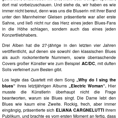
dort mal vorbeizuschauen. Und siehe da, wir haben es wie
immer nicht bereut, denn was uns die Bluserin mit ihrer Band
unter den Mannheimer Gleisen präsentierte war aller erste
Sahne, und ließ nicht nur das Herz eines jeden Blues-Fans
in die Höhe schlagen, sondern auch das eines jeden
Konzertliebhabers.
Drei Alben hat die 27-jährige in den letzten vier Jahren
veröffentlicht, auf denen sie sowohl den klassischen Blues
als auch rockorientierte Nummern, sowie überraschende
Covers großer Künstler wie zum Beispiel
AC/DC
, mit duften
Solis verfeinert zum Besten gibt.
Los legte das Quartett mit dem Song
„Why do I sing the
blues“
ihres letztjährigen Albums
„Electric Woman“.
Hier
musste die Künstlerin
überhaupt nicht die Frage
beantworten, warum sie Blues singt. Die Dame lebt den
Blues wie kaum eine Zweite. Rockig, frech, aber immer
eingängig, präsentierte sich
ELIANA CARGNELUTTI
ihrem
Publikum, und brachte es vom ersten Moment an fertig, dass