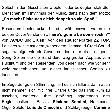
Selbst in den Geschäften wippten oder bewegten sich die
Menschen im Rhythmus der Musik, ganz nach dem Motto:
„So macht Einkaufen gleich doppelt so viel Spaß!“
Besonders beeindruckend und erwähnenswert waren die
beiden Cover-Versionen
„There’s gonna be some rockin‘“
von
AC/DC
und
„Tush“
von den Rauschebärten
ZZ TOP
.
Letzterer wirkte mit dem „wabenden“ Hammond-Orgel-Sound
sogar weniger wie ein Cover, sondern eher als ein eigener
Song. So erntete die Band
durchweg großen Applaus vom
Publikum und den Reisenden, von denen nach wie vor sehr
viele stehenblieben, um dieser fantastischen Combo zu
lauschen.
Im Zuge der guten Stimmung, ließ es sich Eliana dann auch
nicht nehmen sich mit ihrer Gitarre unter das Publikum zu
mischen, während ihre großartig
agierenden drei
Begleitmusiker – Bassist
Simione Serafini
, Hammond-
Orgel-Spieler
Loris de Checchi
und Schlagzeuger
Carmine