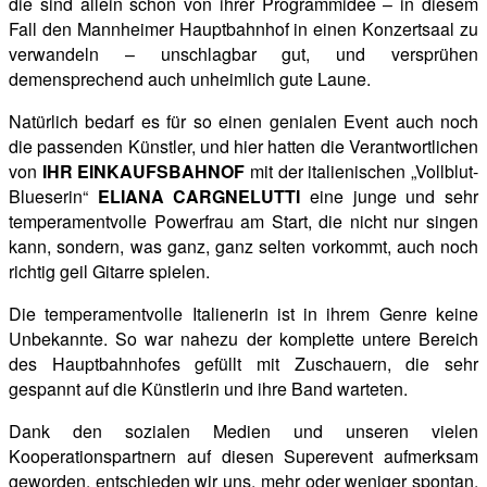
die sind allein schon von ihrer Programmidee – in diesem
Fall den Mannheimer Hauptbahnhof in einen Konzertsaal zu
verwandeln – unschlagbar gut, und versprühen
demensprechend auch unheimlich gute Laune.
Natürlich bedarf es für so einen genialen Event auch noch
die passenden Künstler, und hier hatten die Verantwortlichen
von
IHR EINKAUFSBAHNOF
mit der italienischen „Vollblut-
Blueserin“
ELIANA CARGNELUTTI
eine junge und sehr
temperamentvolle Powerfrau am Start, die nicht nur singen
kann, sondern, was ganz, ganz selten vorkommt, auch noch
richtig geil Gitarre spielen.
Die temperamentvolle Italienerin ist in ihrem Genre keine
Unbekannte. So war nahezu der komplette untere Bereich
des Hauptbahnhofes gefüllt mit Zuschauern, die sehr
gespannt auf die Künstlerin und ihre Band warteten.
Dank den sozialen Medien und unseren vielen
Kooperationspartnern auf diesen Superevent aufmerksam
geworden,
entschieden wir uns, mehr oder weniger spontan,