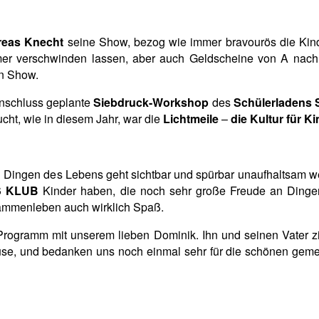
eas Knecht
seine Show, bezog wie immer bravourös die Kinde
er verschwinden lassen, aber auch Geldscheine von A nach B
en Show.
Anschluss geplante
Siebdruck-Workshop
des
Schülerladens S
cht, wie in diesem Jahr, war die
Lichtmeile
–
die Kultur für K
 Dingen des Lebens geht sichtbar und spürbar unaufhaltsam wei
S KLUB
Kinder haben, die noch sehr große Freude an Ding
sammenleben auch wirklich Spaß.
ogramm mit unserem lieben Dominik. Ihn und seinen Vater zie
se, und bedanken uns noch einmal sehr für die schönen gemei