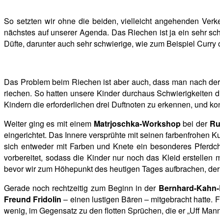
So setzten wir ohne die beiden, vielleicht angehenden Verke
nächstes auf unserer Agenda. Das Riechen ist ja ein sehr s
Düfte, darunter auch sehr schwierige, wie zum Beispiel Curry 
Das Problem beim Riechen ist aber auch, dass man nach der d
riechen. So hatten unsere Kinder durchaus Schwierigkeiten 
Kindern die erforderlichen drei Duftnoten zu erkennen, und k
Weiter ging es mit einem
Matrjoschka-Workshop
bei der
Ru
eingerichtet. Das Innere versprühte mit seinen farbenfrohen
sich entweder mit Farben und Knete ein besonderes Pferdch
vorbereitet, sodass die Kinder nur noch das Kleid erstellen
bevor wir zum Höhepunkt des heutigen Tages aufbrachen, d
Gerade noch rechtzeitig zum Beginn in der
Bernhard-Kahn-
Freund Fridolin
– einen lustigen Bären – mitgebracht hatte. F
wenig, im Gegensatz zu den flotten Sprüchen, die er „Uff Man