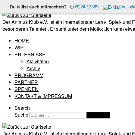
Du willst auch mitmachen?
06224 12399
hallo@
Zum Inhalt springen
Der Animus Klub e.V. ist ein internationaler Lern-, Spiel- und
besonderen Talenten. Er steht unter dem Motto: „Ich kann etwas
HOME
WIR
ERLEBNISSE
Aktivitäten
Archiv
PROGRAMM
PARTNER
SPENDEN
KONTAKT & IMPRESSUM
Search
Suche
Suchen …
Der Animus Klub e.V. ist ein internationaler Lern-, Spiel- und