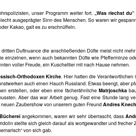
hrspolizisten, unser Programm weiter fort.
„Was riechst du“
chlecht ausgeprägter Sinn des Menschen. So waren wir gespannt
oder Kakao, galt es zu erschnüffeln.
ritten Duftnuance die anschließenden Düfte meist nicht mehr v
die einzelnen, wenn auch bekannten Düfte wie Pfefferminze od
onnten voller Freude, ein Kuscheltier mit nach Hause nehmen.
ssisch-Orthodoxen Kirche
. Hier hatten die Verantwortliche
 Kunstwerken auch einen Hauch Russland. Etwas beengt, aber p
en erstellen, oder eben eine fächerähnliche
Matrjoschka
baue
 mussten. Aber das war Arbeit genug. Fast eine Stunde lang v
er neuen Zaubershow von unserem guten Freund
Andres Knech
Bücherei
angekommen, waren wir sehr überrascht, dass
And
ridolin stellte sich gleich darauf als wortgewandter und freche
nemarisch“ von sich gab.