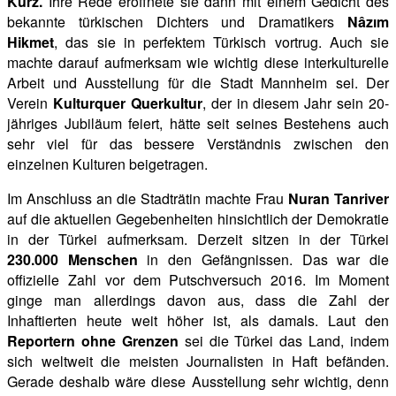
Kurz.
Ihre Rede eröffnete sie dann mit einem Gedicht des
bekannte türkischen Dichters und Dramatikers
Nâzım
Hikmet
, das sie in perfektem Türkisch vortrug. Auch sie
machte darauf aufmerksam wie wichtig diese interkulturelle
Arbeit und Ausstellung für die Stadt Mannheim sei. Der
Verein
Kulturquer Querkultur
, der in diesem Jahr sein 20-
jähriges Jubiläum feiert, hätte seit seines Bestehens auch
sehr viel für das bessere Verständnis zwischen den
einzelnen Kulturen beigetragen.
Im Anschluss an die Stadträtin machte Frau
Nuran Tanriver
auf die aktuellen Gegebenheiten hinsichtlich der Demokratie
in der Türkei aufmerksam. Derzeit sitzen in der Türkei
230.000 Menschen
in den Gefängnissen. Das war die
offizielle Zahl vor dem Putschversuch 2016. Im Moment
ginge man allerdings davon aus, dass die Zahl der
Inhaftierten heute weit höher ist, als damals. Laut den
Reportern ohne Grenzen
sei die Türkei das Land, indem
sich weltweit die meisten Journalisten in Haft befänden.
Gerade deshalb wäre diese Ausstellung sehr wichtig, denn