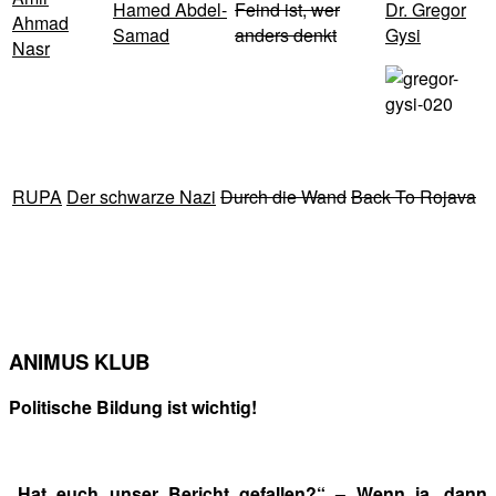
Hamed Abdel-
Feind ist, wer
Dr. Gregor
Ahmad
Samad
anders denkt
Gysi
Nasr
RUPA
Der schwarze Nazi
Durch die Wand
Back To Rojava
ANIMUS KLUB
Politische Bildung ist wichtig!
„Hat euch unser Bericht gefallen?“ – Wenn ja, dann