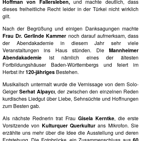
Hoffman von Fallersleben,
und machte deutlich, dass
dieses freiheitliche Recht leider in der Türkei nicht wirklich
gilt.
Nach der Begrüßung und einigen Danksagungen machte
Frau Dr. Gerlinde Kammer
noch darauf
aufmerksam, dass
der Abendakademie in diesem Jahr sehr viele
Veranstaltungen ins Haus stünden. Die
Mannheimer
Abendakademie
ist nämlich eines der ältesten
Fortbildungshäuser Baden-Württembergs und feiert im
Herbst ihr
120-jähriges
Bestehen.
Musikalisch untermalt wurde die Vernissage von dem Solo-
Geiger
Serhat Alpaycı
, der zwischen den einzelnen Reden
kurdisches Liedgut über Liebe, Sehnsüchte und Hoffnungen
zum Besten gab.
Als nächste Rednerin trat Frau
Gisela Kerntke
, die erste
Vorsitzende von
Kulturquer Querkultur
ans Mikrofon. Sie
erzählte uns mehr über die Idee die Ausstellung und deren
Entstehung. Die Fotobrücke, ein Zusammenschluss aus
60