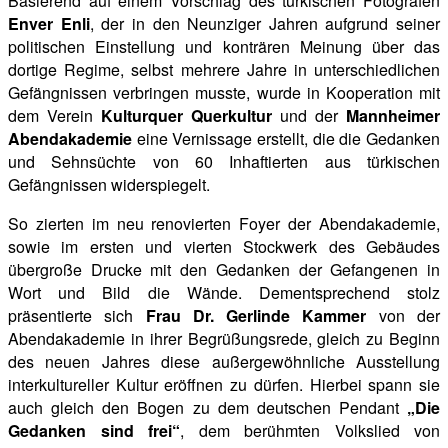
Basierend auf einem Vorschlag des türkischen Fotografen
Enver Enli
, der in den Neunziger Jahren aufgrund seiner
politischen Einstellung und konträren Meinung über das
dortige Regime, selbst mehrere Jahre in unterschiedlichen
Gefängnissen verbringen musste, wurde in Kooperation mit
dem Verein
Kulturquer Querkultur
und der
Mannheimer
Abendakademie
eine Vernissage erstellt, die die Gedanken
und Sehnsüchte von 60 Inhaftierten aus türkischen
Gefängnissen widerspiegelt.
So zierten im neu renovierten Foyer der Abendakademie,
sowie im ersten und vierten Stockwerk des Gebäudes
übergroße Drucke mit den Gedanken der Gefangenen in
Wort und Bild die Wände.
Dementsprechend stolz
präsentierte sich
Frau Dr. Gerlinde Kammer
von der
Abendakademie in ihrer Begrüßungsrede, gleich zu Beginn
des neuen Jahres diese außergewöhnliche Ausstellung
interkultureller Kultur eröffnen zu dürfen. Hierbei spann sie
auch gleich den Bogen zu dem deutschen Pendant
„Die
Gedanken sind frei“
, dem berühmten Volkslied von