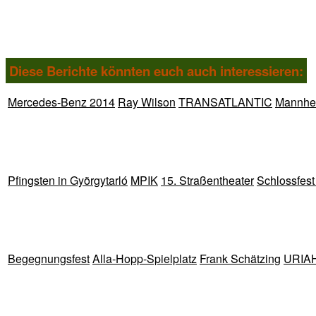
Diese Berichte könnten euch auch interessieren:
Mercedes-Benz 2014
Ray Wilson
TRANSATLANTIC
Mannhei
Pfingsten in Györgytarló
MPIK
15. Straßentheater
Schlossfes
Begegnungsfest
Alla-Hopp-Spielplatz
Frank Schätzing
URIA