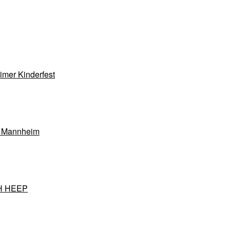
mer Kinderfest
t Mannheim
H HEEP