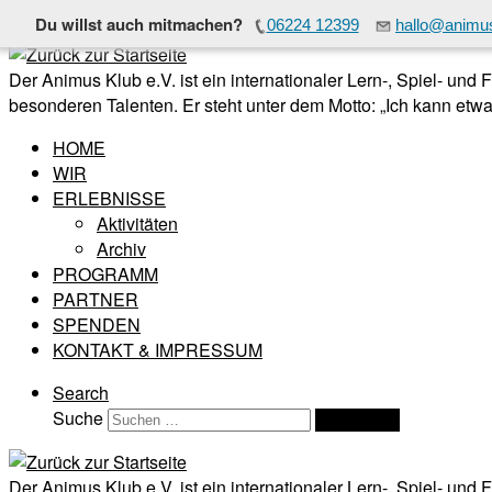
Du willst auch mitmachen?
06224 12399
hallo@animus
Zum Inhalt springen
Der Animus Klub e.V. ist ein internationaler Lern-, Spiel- und
besonderen Talenten. Er steht unter dem Motto: „Ich kann etwas
HOME
WIR
ERLEBNISSE
Aktivitäten
Archiv
PROGRAMM
PARTNER
SPENDEN
KONTAKT & IMPRESSUM
Search
Suche
Suchen …
Der Animus Klub e.V. ist ein internationaler Lern-, Spiel- und