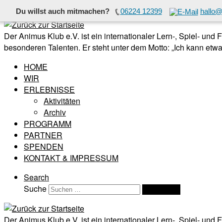
Du willst auch mitmachen?
06224 12399
hallo@
Zum Inhalt springen
Der Animus Klub e.V. ist ein internationaler Lern-, Spiel- und
besonderen Talenten. Er steht unter dem Motto: „Ich kann etwas
HOME
WIR
ERLEBNISSE
Aktivitäten
Archiv
PROGRAMM
PARTNER
SPENDEN
KONTAKT & IMPRESSUM
Search
Suche
Suchen …
Der Animus Klub e.V. ist ein internationaler Lern-, Spiel- und