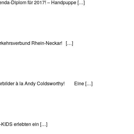
genda-Diplom für 2017! – Handpuppe […]
erkehrsverbund Rhein-Neckar! […]
urbilder à la Andy Coldsworthy! Eine […]
-KIDS erlebten ein […]