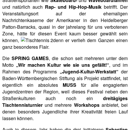
Straßensportarten wie
Skateboard-
und
Waveboardfahren
und natürlich auch
Rap- und Hip-Hop-Musik
betrifft. Der
Veranstaltungsort auf der ehemaligen
Nachrichtenkaserne der Amerikaner in den Heidelberger
Patton-Barracks, quasi in der jahrelang für
uns verbotenen
Zone, hätte für diesen Event kaum besser gewählt sein
können,
denn er verlieh dem Ganzen einen
ganz besonderes Flair.
Die
SPRING GAMES
, die schon seit mehreren unter dem
Motto
„Wir machen Kultur wie sie uns gefällt!“
, und im
Rahmen des Programms
„Jugend-Kultur-Werkstatt“
der
Baden-Württembergischen Stiftung als Projekt stattfindet, ist
eigentlich ein absolutes
MUSS
für alle engagierten
Jugendzentren der Region, weil dieses Festival neben den
Straßenkulturen auch noch ein
dreitägiges
Tischtennisturnier
und mehrere
Workshops
anbietet, bei
denen besonders Jugendliche ihrer Kreativität freien Lauf
lassen können.
Auch in diesem Jahr haben die drei Initiatoren
Sebastian