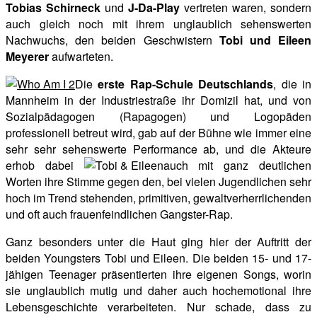
Tobias Schirneck
und
J-Da-Play
vertreten waren, sondern
auch gleich noch mit ihrem unglaublich sehenswerten
Nachwuchs, den beiden Geschwistern
Tobi und Eileen
Meyerer
aufwarteten.
Die
erste Rap-Schule Deutschlands
, die in
Mannheim in der Industriestraße ihr Domizil hat, und von
Sozialpädagogen (Rapagogen) und Logopäden
professionell betreut wird, gab auf der Bühne wie immer eine
sehr sehr sehenswerte Performance ab, und die Akteure
erhob dabei
auch mit ganz deutlichen
Worten ihre Stimme gegen den, bei vielen Jugendlichen sehr
hoch im Trend stehenden, primitiven, gewaltverherrlichenden
und oft auch frauenfeindlichen Gangster-Rap.
Ganz besonders unter die Haut ging hier der Auftritt der
beiden Youngsters Tobi und Eileen. Die beiden 15- und 17-
jähigen Teenager präsentierten ihre eigenen Songs, worin
sie unglaublich mutig und daher auch hochemotional ihre
Lebensgeschichte verarbeiteten. Nur schade, dass zu