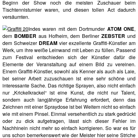
Beginn der Show noch die meisten Zuschauer beim
Tischtennisturnier waren, und diesen tollen Act dadurch
versäumten.
Indes waren mit dem Dortmunder
ATOM ONE
,
dem
BOMBER
aus Hofheim, dem Berliner
ZEBSTER
und
dem Schweizer
DREAM
vier exzellente Graffiti-Künstler am
Werk, um ihre weiße Leinwand mit Leben zu füllen. Passend
zum Festival entschieden sich der Künstler dafür die
Elemente der Veranstaltung auf einem Bild zu vereinen.
Einem Graffiti-Künstler, sowohl als Kenner als auch als Laie,
bei seiner Arbeit zuzuschauen ist eine sehr schöne und
interessante Sache. Das richtige Sprayen, also nicht einfach
nur „Krickelkrackel“ ist eine Kunst, die nicht nur Talent,
sondern auch langjährige Erfahrung erfordert, denn das
Zeichnen mit einer Spraydose ist bei Weitem nicht so einfach
wie mit einem Pinsel. Einmal versehentlich zu stark gedrückt
oder zu dick aufgetragen, lässt sich dieser Fehler im
Nachhinein nicht mehr so einfach korrigieren. So war es für
uns schon bemerkenswert wie der Meister hier seine Striche