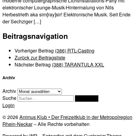
moderne computergraphische Lichtinstallations-Party mit
elektronischer Lounge-Musik-Hintermalung von Nils
Herbestrieth aka sim[ray]sir! Elektronische Musik. Seit Ende
der Sechziger […]
Beitragsnavigation
Vorheriger Beitrag
(386) RTL-Casting
Zurück zur Beitragsliste
Nächster Beitrag
(388) TARANTULA XXL
Archiv
Archiv
Suche
Suchen …
Login
© 2026
Animus Klub • Der Freizeitklub in der Metropolregion
Rhein-Neckar
– Alle Rechte vorbehalten
Powered by
WP
– Entworfen mit dem
Customizr-Theme