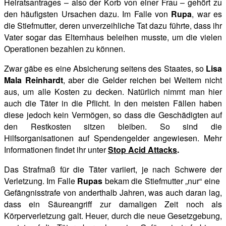
Heiratsantrages – also der Korb von einer Frau – gehört zu
den häufigsten Ursachen dazu. Im Falle von
Rupa
, war es
die Stiefmutter, deren
unverzeihliche Tat dazu führte, dass ihr
Vater sogar das Elternhaus beleihen musste, um die vielen
Operationen bezahlen zu können.
Zwar gäbe es eine Absicherung seitens des Staates, so
Lisa
Mala Reinhardt
, aber die Gelder reichen bei Weitem nicht
aus, um alle Kosten zu decken. Natürlich nimmt man hier
auch die Täter in die Pflicht. In den meisten Fällen haben
diese jedoch kein
Vermögen, so dass die Geschädigten auf
den Restkosten sitzen bleiben. So sind die
Hilfsorganisationen auf Spendengelder angewiesen. Mehr
Informationen findet ihr unter
Stop Acid Attacks
.
Das Strafmaß für die Täter variiert, je nach Schwere der
Verletzung. Im Falle
Rupas
bekam die Stiefmutter „nur“ eine
Gefängnisstrafe von anderthalb Jahren, was auch daran lag,
dass ein Säureangriff zur damaligen Zeit noch als
Körperverletzung galt. Heuer, durch die neue Gesetzgebung,