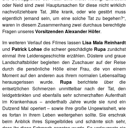
oder Neid sind zwei Hauptursachen für diese nicht wirklich
nachvollziehbare
Tat. „Wie krank, oder wie gestört muss
eigentlich jemand sein, um eine solche Tat zu begehen?“,
waren in diesem Zusammenhang zwei durchaus berechtigte
Fragen unseres
Vorsitzenden Alexander Höfer
.
Im weiteren Verlauf des Filmes lassen
Lisa Mala Reinhardt
und
Patrick Lohse
die schwer geschädigte
Rupa
zunächst
einmal ihre
Leidensgeschichte erzählen. Düstere und graue
Landschaftsbilder begleiten den Zuschauer auf der Reise
durch die persönliche Hölle einer Frau, die von einem
Moment auf den anderen aus ihrem normalen Lebensalltag
herausgerissen wurde.
Rupa
berichtete über die
entsetzlichen Schmerzen unmittelbar
nach der Tat, den
leidgetränkten und ebenfalls sehr schmerzhaften Aufenthalt
im Krankenhaus – anderthalb Jahre wurde sie rund ein
Dutzend Mal operiert – sowie ihre große Ungewissheit, wie
es fortan in ihrem Leben weitergehen sollte. Sie erschrak
beim Anblick ihres Spiegelbildes und schämte sich sehr,
dass ihr diese Schmach angetan wurde. So verleugnete sie