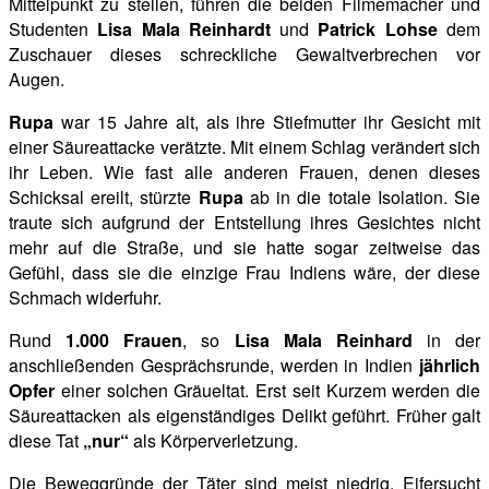
Mittelpunkt zu stellen, führen die beiden Filmemacher und
Studenten
Lisa Mala Reinhardt
und
Patrick Lohse
dem
Zuschauer dieses schreckliche Gewaltverbrechen vor
Augen.
Rupa
war 15 Jahre alt, als ihre Stiefmutter ihr Gesicht mit
einer Säureattacke verätzte. Mit einem Schlag verändert sich
ihr Leben. Wie fast alle anderen Frauen, denen dieses
Schicksal ereilt, stürzte
Rupa
ab in die totale Isolation. Sie
traute sich aufgrund der Entstellung ihres Gesichtes nicht
mehr auf die Straße, und sie hatte sogar zeitweise das
Gefühl, dass sie die einzige Frau Indiens wäre, der diese
Schmach widerfuhr.
Rund
1.000 Frauen
, so
Lisa Mala Reinhard
in der
anschließenden Gesprächsrunde, werden in Indien
jährlich
Opfer
einer solchen Gräueltat. Erst seit Kurzem werden die
Säureattacken als eigenständiges Delikt geführt. Früher galt
diese Tat
„nur“
als Körperverletzung.
Die Beweggründe der Täter sind meist niedrig. Eifersucht