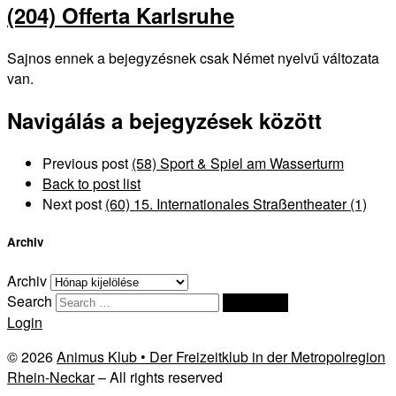
(204) Offerta Karlsruhe
Sajnos ennek a bejegyzésnek csak Német nyelvű változata
van.
Navigálás a bejegyzések között
Previous post
(58) Sport & Spiel am Wasserturm
Back to post list
Next post
(60) 15. Internationales Straßentheater (1)
Archiv
Archiv
Search
Search …
Login
© 2026
Animus Klub • Der Freizeitklub in der Metropolregion
Rhein-Neckar
– All rights reserved