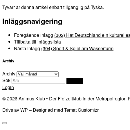
Tyvärr är denna artikel enbart tillgänglig på Tyska.
Inläggsnavigering
Föregående inlägg
(302) Hat Deutschland ein kulturelle
Tillbaka till inläggslista
Nästa Inlägg
(304) Sport & Spiel am Wasserturm
Archiv
Archiv
Sök
Sök …
Login
© 2026
Animus Klub • Der Freizeitklub in der Metropolregion
Drivs av
WP
– Designad med
Temat Customizr