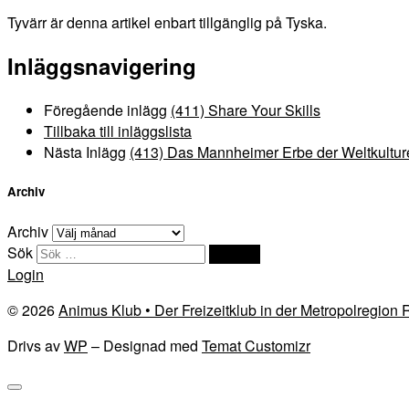
Tyvärr är denna artikel enbart tillgänglig på Tyska.
Inläggsnavigering
Föregående inlägg
(411) Share Your Skills
Tillbaka till inläggslista
Nästa Inlägg
(413) Das Mannheimer Erbe der Weltkultur
Archiv
Archiv
Sök
Sök …
Login
© 2026
Animus Klub • Der Freizeitklub in der Metropolregion
Drivs av
WP
– Designad med
Temat Customizr