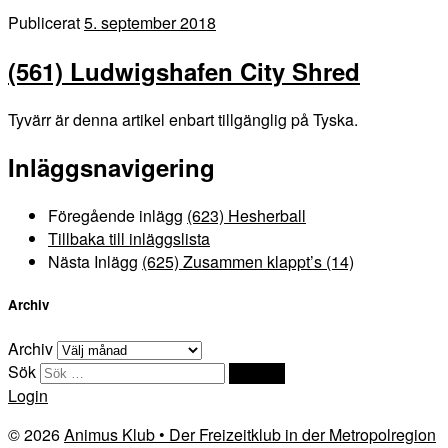
Publicerat
5. september 2018
(561) Ludwigshafen City Shred
Tyvärr är denna artikel enbart tillgänglig på Tyska.
Inläggsnavigering
Föregående inlägg
(623) Hesherball
Tillbaka till inläggslista
Nästa Inlägg
(625) Zusammen klappt’s (14)
Archiv
Archiv
Sök
Sök …
Login
© 2026
Animus Klub • Der Freizeitklub in der Metropolregion