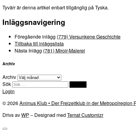
Tyvärr är denna artikel enbart tillgänglig på Tyska.
Inläggsnavigering
Föregående inlägg
(779) Versunkene Geschichte
Tillbaka till inläggslista
Nästa Inlägg
(781) Miroir-Malerei
Archiv
Archiv
Sök
Sök …
Login
© 2026
Animus Klub • Der Freizeitklub in der Metropolregion
Drivs av
WP
– Designad med
Temat Customizr