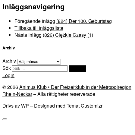
Inläggsnavigering
Föregående inlägg
(824) Der 100. Geburtstag
Tillbaka till inläggslista
Nästa Inlägg
(826) Ciężkie Czasy (1)
Archiv
Archiv
Sök
Sök …
Login
© 2026
Animus Klub • Der Freizeitklub in der Metropolregion
Rhein-Neckar
– Alla rättigheter reserverade
Drivs av
WP
– Designad med
Temat Customizr