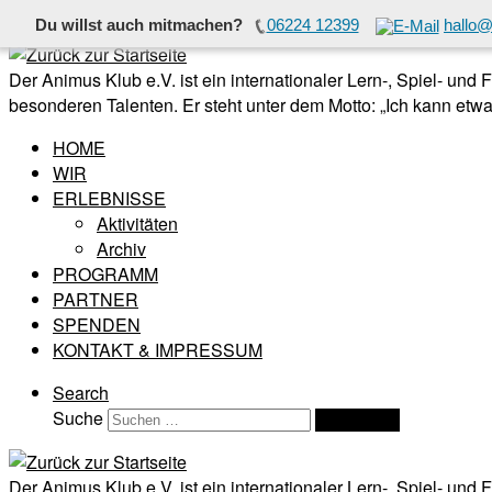
Du willst auch mitmachen?
06224 12399
hallo@
Zum Inhalt springen
Der Animus Klub e.V. ist ein internationaler Lern-, Spiel- und
besonderen Talenten. Er steht unter dem Motto: „Ich kann etwas
HOME
WIR
ERLEBNISSE
Aktivitäten
Archiv
PROGRAMM
PARTNER
SPENDEN
KONTAKT & IMPRESSUM
Search
Suche
Suchen …
Der Animus Klub e.V. ist ein internationaler Lern-, Spiel- und