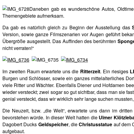
Daneben gab es wunderschöne Autos, Oldtimer
Themengebiete aufmerksam.
Da gab es natürlich gleich zu Beginn der Ausstellung das
Version, sowie ganze Filmszenarien vor Augen geführt beka
Übergröße ausgestellt. Das Auffinden des berühmten
Spong
nicht verraten!“
Im zweiten Raum erwartete uns die
Ritterzeit
. Ein riesiges
L
Burgen und Schlösser, sowie ein ganzes mittelalterliches D
viele Ritter und Wächter. Ebenfalls Diener und Hofdamen be
wieder versteckt; zwei sogar so gut sichtbar, dass man sie fa
genial versteckt, dass wir wirklich sehr lange suchen mussten
Die Neuzeit, bzw. „die Welt“, erwartete uns dann im dritt
bevorstehen würde. In dieser Welt hatten die
Ulmer Klötzleb
Dagobert Ducks
Geldspeicher
, die
Christusstatue
auf dem C
aufgebaut.