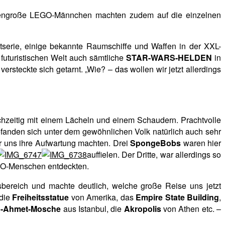
chengroße LEGO-Männchen machten zudem auf die einzelnen
ltserie, einige bekannte Raumschiffe und Waffen in der XXL-
futuristischen Welt auch sämtliche
STAR-WARS-HELDEN
in
rsteckte sich getarnt. „Wie? – das wollen wir jetzt allerdings
chzeitig mit einem Lächeln und einem Schaudern. Prachtvolle
fanden sich unter dem gewöhnlichen Volk natürlich auch sehr
r uns ihre Aufwartung machten. Drei
SpongeBobs
waren hier
auffielen. Der Dritte, war allerdings so
LEGO-Menschen entdeckten.
sbereich und machte deutlich, welche große Reise uns jetzt
 die
Freiheitsstatue
von Amerika, das
Empire State Building
,
n-Ahmet-Mosche
aus Istanbul, die
Akropolis
von Athen etc. –