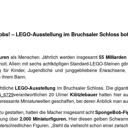
obs! – LEGO-Ausstellung im Bruchsaler Schloss bo
uren
als Menschen. Jährlich werden insgesamt
55 Milliarde
holt. Allein mit sechs achtköpfigen Standard-LEGO-Steinen gib
eug für Kinder, Jugendliche und junggebliebene Erwachsene
n ihrem Bann.
htliche
LEGO-Ausstellung
im Bruchsaler Schloss. Die gigan
verantwortlichen 20 Ulmer
Klötzlebauer
hatten hier a
nteressante Miniaturwelten geschaffen, bei deren Anblick man
zu gestalten, hatten die Macher insgesamt acht
SpongeBob-Fi
llung über
2.000 Miniaturfiguren.
Hier diesen gelben Schwammk
nterschiedlichen Figuren. „Steht da vielleicht schon einer zwisc