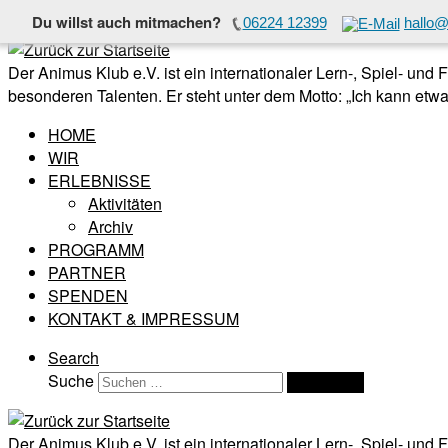
Du willst auch mitmachen?
06224 12399
hallo@
Zum Inhalt springen
Der Animus Klub e.V. ist ein internationaler Lern-, Spiel- und
besonderen Talenten. Er steht unter dem Motto: „Ich kann etwas
HOME
WIR
ERLEBNISSE
Aktivitäten
Archiv
PROGRAMM
PARTNER
SPENDEN
KONTAKT & IMPRESSUM
Search
Suche
Suchen …
Der Animus Klub e.V. ist ein internationaler Lern-, Spiel- und