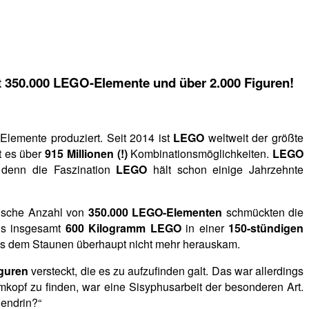
t 350.000 LEGO-Elemente und über 2.000 Figuren!
n
Elemente produziert. Seit 2014 ist
LEGO
weltweit der größte
t es über
915 Millionen (!)
Kombinationsmöglichkeiten.
LEGO
, denn die Faszination
LEGO
hält schon einige Jahrzehnte
tische Anzahl von
350.000 LEGO-Elementen
schmückten die
us insgesamt
600 Kilogramm LEGO
in einer
150-stündigen
 aus dem Staunen überhaupt nicht mehr herauskam.
guren
versteckt, die es zu aufzufinden galt. Das war allerdings
opf zu finden, war eine Sisyphusarbeit der besonderen Art.
hendrin?“