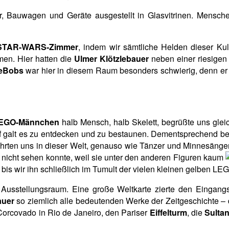
, Bauwagen und Geräte ausgestellt in Glasvitrinen. Mens
STAR-WARS-Zimmer
, indem wir sämtliche Helden dieser Ku
men. Hier hatten die
Ulmer Klötzlebauer
neben einer riesigen 
eBobs
war hier in diesem Raum besonders schwierig, denn er ve
EGO-Männchen
halb Mensch, halb Skelett, begrüßte uns glei
orf galt es zu entdecken und zu bestaunen. Dementsprechend be
ehrten uns in dieser Welt, genauso wie Tänzer und Minnesänge
st nicht sehen konnte, weil sie unter den anderen Figuren kaum
, bis wir ihn schließlich im Tumult der vielen kleinen gelben 
en Ausstellungsraum. Eine große Weltkarte zierte den Eingang
auer
so ziemlich alle bedeutenden Werke der Zeitgeschichte –
orcovado in Rio de Janeiro, den Pariser
Eiffelturm
, die
Sulta