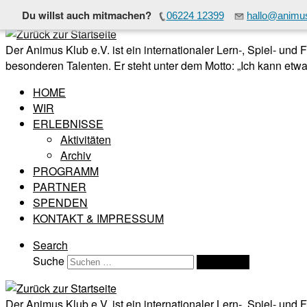
Du willst auch mitmachen?
06224 12399
hallo@animus
Zum Inhalt springen
Der Animus Klub e.V. ist ein internationaler Lern-, Spiel- und
besonderen Talenten. Er steht unter dem Motto: „Ich kann etwas
HOME
WIR
ERLEBNISSE
Aktivitäten
Archiv
PROGRAMM
PARTNER
SPENDEN
KONTAKT & IMPRESSUM
Search
Suche
Suchen …
Der Animus Klub e.V. ist ein internationaler Lern-, Spiel- und