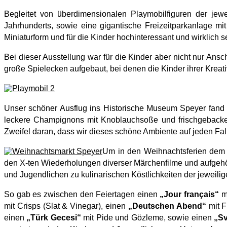
Begleitet von überdimensionalen Playmobilfiguren der jew
Jahrhunderts, sowie eine gigantische Freizeitparkanlage m
Miniaturform und für die Kinder hochinteressant und wirklich 
Bei dieser Ausstellung war für die Kinder aber nicht nur Ans
große Spielecken aufgebaut, bei denen die Kinder ihrer Kreativ
Unser schöner Ausflug ins Historische Museum Speyer fand e
leckere Champignons mit Knoblauchsoße und frischgebackene
Zweifel daran, dass wir dieses schöne Ambiente auf jeden Fa
Um in den Weihnachtsferien dem a
den X-ten Wiederholungen diverser Märchenfilme und aufgehört
und Jugendlichen zu kulinarischen Köstlichkeiten der jeweili
So gab es zwischen den Feiertagen einen
„Jour français“
m
mit Crisps (Slat & Vinegar), einen
„Deutschen Abend“
mit F
einen
„Türk Gecesi“
mit Pide und Gözleme, sowie einen
„Sv