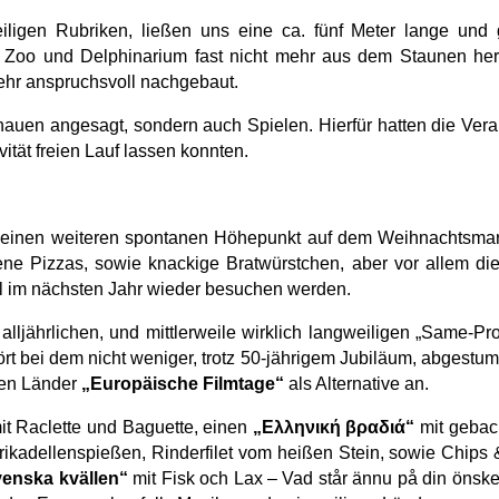
eiligen Rubriken, ließen uns eine ca. fünf Meter lange und
it Zoo und Delphinarium fast nicht mehr aus dem Staunen he
sehr anspruchsvoll nachgebaut.
chauen angesagt, sondern auch Spielen. Hierfür hatten die Vera
ität freien Lauf lassen konnten.
inen weiteren spontanen Höhepunkt auf dem Weihnachtsmarkt, 
 Pizzas, sowie knackige Bratwürstchen, aber vor allem die r
ll im nächsten Jahr wieder besuchen werden.
lljährlichen, und mittlerweile wirklich langweiligen „Same-
 bei dem nicht weniger, trotz 50-jährigem Jubiläum, abgestumpf
gen Länder
„Europäische Filmtage“
als Alternative an.
it Raclette und Baguette, einen
„Ελληνική βραδιά“
mit gebac
rikadellenspießen, Rinderfilet vom heißen Stein, sowie Chips
enska kvällen“
mit Fisk och Lax – Vad står ännu på din önsk