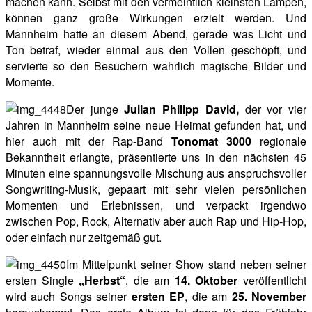
machen kann. Selbst mit den vermeintlich kleinsten Lampen,
können ganz große Wirkungen erzielt werden. Und
Mannheim hatte an diesem Abend, gerade was Licht und
Ton betraf, wieder einmal aus den Vollen geschöpft, und
servierte so den Besuchern wahrlich magische Bilder und
Momente.
Der junge
Julian Philipp David,
der vor vier
Jahren in Mannheim seine neue Heimat gefunden hat, und
hier auch mit der Rap-Band
Tonomat 3000
regionale
Bekanntheit erlangte, präsentierte uns in den nächsten 45
Minuten eine spannungsvolle Mischung aus anspruchsvoller
Songwriting-Musik, gepaart mit sehr vielen persönlichen
Momenten und Erlebnissen, und verpackt irgendwo
zwischen Pop, Rock, Alternativ aber auch Rap und Hip-Hop,
oder einfach nur zeitgemäß gut.
Im Mittelpunkt seiner Show stand neben seiner
ersten Single
„Herbst“
, die am
14. Oktober
veröffentlicht
wird auch Songs seiner
ersten EP
, die am
25. November