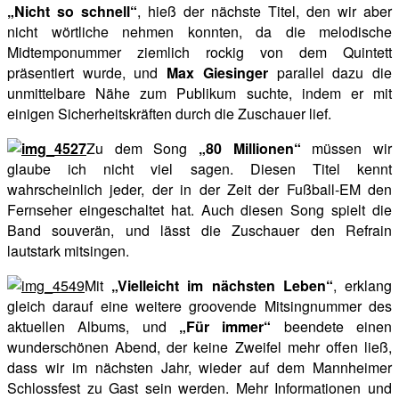
„Nicht so schnell“
, hieß der nächste Titel, den wir aber
nicht wörtliche nehmen konnten, da die melodische
Midtemponummer ziemlich rockig von dem Quintett
präsentiert wurde, und
Max Giesinger
parallel dazu die
unmittelbare Nähe zum Publikum suchte, indem er mit
einigen Sicherheitskräften durch die Zuschauer lief.
Zu dem Song
„80 Millionen“
müssen wir
glaube ich nicht viel sagen. Diesen Titel kennt
wahrscheinlich jeder, der in der Zeit der Fußball-EM den
Fernseher eingeschaltet hat. Auch diesen Song spielt die
Band souverän, und lässt die Zuschauer den Refrain
lautstark mitsingen.
Mit
„Vielleicht im nächsten Leben“
, erklang
gleich darauf eine weitere groovende Mitsingnummer des
aktuellen Albums, und
„Für immer“
beendete einen
wunderschönen Abend, der keine Zweifel mehr offen ließ,
dass wir im nächsten Jahr, wieder auf dem Mannheimer
Schlossfest zu Gast sein werden. Mehr Informationen und