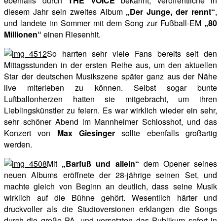
ebenfalls durch
THE VOICE
bekannt, veröffentliche in
diesem Jahr sein zweites Album
„Der Junge, der rennt“
,
und landete im Sommer mit dem Song zur Fußball-EM
„80
Millionen“
einen Riesenhit.
So harrten sehr viele Fans bereits seit den
Mittagsstunden in der ersten Reihe aus, um den aktuellen
Star der deutschen Musikszene später ganz aus der Nähe
live miterleben zu können. Selbst sogar bunte
Luftballonherzen hatten sie mitgebracht, um ihren
Lieblingskünstler zu feiern. Es war wirklich wieder ein sehr,
sehr schöner Abend im Mannheimer Schlosshof, und das
Konzert von
Max Giesinger
sollte ebenfalls großartig
werden.
Mit
„Barfuß und allein“
dem Opener seines
neuen Albums eröffnete der 28-jährige seinen Set, und
machte gleich von Beginn an deutlich, dass seine Musik
wirklich auf die Bühne gehört. Wesentlich härter und
druckvoller als die Studioversionen erklangen die Songs
durch die große PA, und versetzten das Publikum sofort in