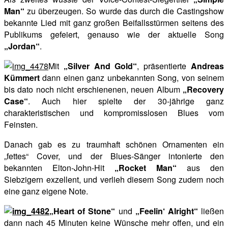
Man“
zu überzeugen. So wurde das durch die Castingshow
bekannte Lied mit ganz großen Beifallsstürmen seitens des
Publikums gefeiert, genauso wie der aktuelle Song
„Jordan“
.
Mit
„Silver And Gold“
, präsentierte
Andreas
Kümmert
dann einen ganz unbekannten Song, von seinem
bis dato noch nicht erschienenen, neuen Album
„Recovery
Case“
. Auch hier spielte der 30-jährige ganz
charakteristischen und kompromisslosen Blues vom
Feinsten.
Danach gab es zu traumhaft schönen Ornamenten ein
„fettes“ Cover, und der Blues-Sänger intonierte den
bekannten Elton-John-Hit
„Rocket Man“
aus den
Siebzigern exzellent, und verlieh diesem Song zudem noch
eine ganz eigene Note.
„Heart of Stone“
und
„Feelin‘ Alright“
ließen
dann nach 45 Minuten keine Wünsche mehr offen, und ein