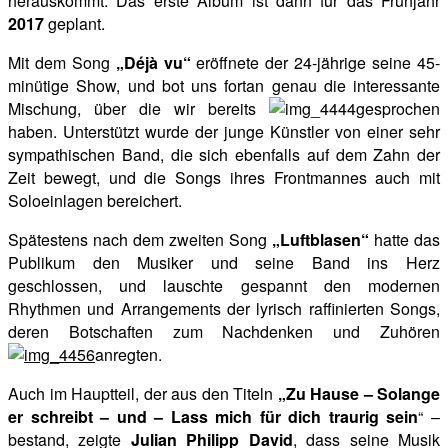
herauskommt. Das erste Album ist dann für das Frühjahr
2017
geplant.
Mit dem Song
„Déjà vu“
eröffnete der 24-jährige seine 45-
minütige Show, und bot uns fortan genau die interessante
Mischung, über die wir bereits
gesprochen
haben. Unterstützt wurde der junge Künstler von einer sehr
sympathischen Band, die sich ebenfalls auf dem Zahn der
Zeit bewegt, und die Songs ihres Frontmannes auch mit
Soloeinlagen bereichert.
Spätestens nach dem zweiten Song
„Luftblasen“
hatte das
Publikum den Musiker und seine Band ins Herz
geschlossen, und lauschte gespannt den modernen
Rhythmen und Arrangements der lyrisch raffinierten Songs,
deren Botschaften zum Nachdenken und Zuhören
anregten.
Auch im Hauptteil, der aus den Titeln
„Zu Hause – Solange
er schreibt – und – Lass mich für dich traurig sein
“ –
bestand, zeigte
Julian Philipp David
, dass seine Musik