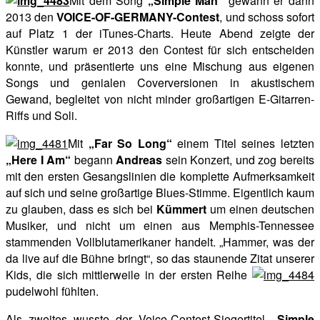
Mit dem Song
„Simple Man“
gewann er dann
2013 den
VOICE-OF-GERMANY-Contest
, und schoss sofort
auf Platz 1 der iTunes-Charts. Heute Abend zeigte der
Künstler warum er 2013 den Contest für sich entscheiden
konnte, und präsentierte uns eine Mischung aus eigenen
Songs und genialen Coverversionen in akustischem
Gewand, begleitet von nicht minder großartigen E-Gitarren-
Riffs und Soli.
Mit
„Far So Long“
einem Titel seines letzten
„Here I Am“
begann
Andreas
sein Konzert, und zog bereits
mit den ersten Gesangslinien die komplette Aufmerksamkeit
auf sich und seine großartige Blues-Stimme. Eigentlich kaum
zu glauben, dass es sich bei
Kümmert
um einen deutschen
Musiker, und nicht um einen aus Memphis-Tennessee
stammenden Vollblutamerikaner handelt. „Hammer, was der
da live auf die Bühne bringt“, so das staunende Zitat unserer
Kids, die sich mittlerweile in der ersten Reihe
pudelwohl fühlten.
Als zweites wusste der Voice-Contest-Siegertitel
„Simple