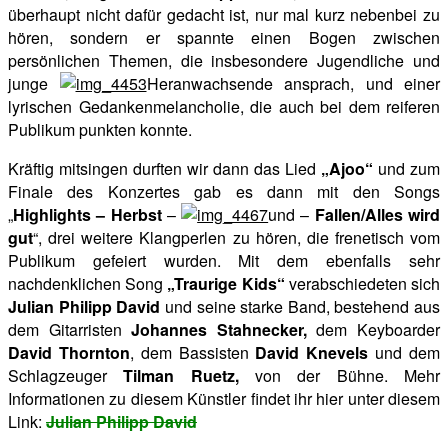
überhaupt nicht dafür gedacht ist, nur mal kurz nebenbei zu
hören, sondern er spannte einen Bogen zwischen
persönlichen Themen, die insbesondere Jugendliche und
junge
Heranwachsende ansprach, und einer
lyrischen Gedankenmelancholie, die auch bei dem reiferen
Publikum punkten konnte.
Kräftig mitsingen durften wir dann das Lied
„Ajoo“
und zum
Finale des Konzertes gab es dann mit den Songs
„
Highlights – Herbst
–
und –
Fallen/Alles wird
gut
“, drei weitere Klangperlen zu hören, die frenetisch vom
Publikum gefeiert wurden. Mit dem ebenfalls sehr
nachdenklichen Song
„Traurige Kids“
verabschiedeten sich
Julian Philipp David
und seine starke Band, bestehend aus
dem Gitarristen
Johannes Stahnecker,
dem Keyboarder
David Thornton
, dem Bassisten
David Knevels
und dem
Schlagzeuger
Tilman Ruetz,
von der Bühne. Mehr
Informationen zu diesem Künstler findet ihr hier unter diesem
Link:
Julian Philipp David