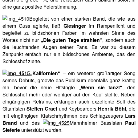
eine ganz positive Feierstimmung.
Begleitet von einer starken Band, die wie aus
einem Guss agierte, ließ
Giesinger
im Rampenlicht und
begleitet zu bildschönen Farben im wahrsten Sinne des
Wortes nicht nur
„Die guten Tage strahlen“
, sondern auch
die leuchtenden Augen seiner Fans. Es war zu diesem
Zeitpunkt einfach nur ein bildschönes Ambiente, das den
Schlosshof zierte.
„Kalifornien“
– ein weiterer großartiger Song
seines Debüts, groovte das Publikum ebenfalls ganz kräftig
ein, bevor die neue Hitsingle
„Wenn sie tanzt“
, den
Schlosshof mehr oder weniger auf den Kopf stellte. Neben
eingängigen Refrains, erklangen auch exzellente Soli des
Gitarristen
Steffen Graef
und Keyboarders
Henrik Böhl
, die
mit eingängigen Klatschrhythmen des Schlagzeugers
Lars
Brand
und des
Mannheimer Bassisten
Paul
Sieferle
unterstützt wurden.