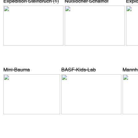
Expedition Steinbruch (1)
Nußlocher Schafhof
Explo
Mini-Bauma
BASF-Kids-Lab
Mannhe