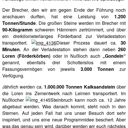
Der Brecher, den wir am gegen Ende der Führung noch
anschauen durften, hat eine Leistung von
1.200
Tonnen/Stunde
. Die großen Steine werden im Brecher mit
90-Kilogramm
schweren Hämmern zertrümmert, und über
ein dreikilometerlanges Förderband zur Verladestation
transportiert.
Dieser Prozess dauert ca.
30
Minuten
. An der Verladestation stehen dann neben
260
Loren (Förderkörben)
oder in Nußloch auch
„Gondeln“
genannt, ebenfalls drei Schottersilos mit einem
Fassungsvermögen von jeweils
3.000 Tonnen
zur
Verfügung.
Jährlich werden ca.
1.000.000 Tonnen Kalksandstein
über
die Loren ins Zementwerk nach Leimen transportiert. Im
Nußlocher
Steinbruch kann noch ca. 12 Jahre
abgebaut werden. Was danach kommt, steht noch in den
Sternen. Auf jeden Fall hat uns unser Besuch dort sehr
inspiriert, und uns eine neue Programmidee beschert. Aber
was das genau sein wird, darüber werden wir euch nächstes