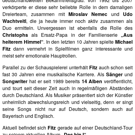
deutschlandweiten Bekanntheitsgrad. Von 1992 bis 2007
verkörperte er diese sehr beliebte Rolle in dem damaligen
Dreierteam, zusammen mit
Miroslav Nemec
und
Udo
Wachtveitl
, die ja heute immer noch aktiv zusammen als
Duo ermitteln. Unvergessen ist ebenfalls die Rolle des
Christophs
als Ersatz-Papa in der Familienserie
„Aus
heiterem Himmel“
. In den letzten 10 Jahren spielte
Michael
Fitz
dann vermehrt in Spielfilmen ganz interessante und
meist sehr emotionale Hauptrollen.
Parallel zu der Schauspielerei unterhält
Fitz
auch schon seit
fast 30 Jahren eine musikalische Karriere. Als
Sänger
und
Songwriter
hat er seit 1989 bereits
14 Alben
veröffentlicht,
und tourt seit dieser Zeit auch in regelmäßigen Abständen
durch Deutschland. Als Musiker präsentiert sich der Künstler
unheimlich abwechslungsreich und vielseitig, denn er singt
seine Songs nicht
nur auf Deutsch, sondern auch auf
Bayerisch und Englisch.
Aktuell befindet sich
Fitz
gerade auf einer Deutschland-Tour
zu seinem aktuellen Album
„Des bin I“
.