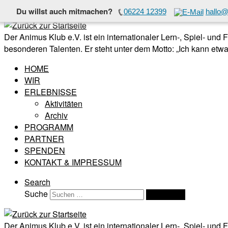
Du willst auch mitmachen?
06224 12399
hallo@
Zum Inhalt springen
Der Animus Klub e.V. ist ein internationaler Lern-, Spiel- und
besonderen Talenten. Er steht unter dem Motto: „Ich kann etwas
HOME
WIR
ERLEBNISSE
Aktivitäten
Archiv
PROGRAMM
PARTNER
SPENDEN
KONTAKT & IMPRESSUM
Search
Suche
Suchen …
Der Animus Klub e.V. ist ein internationaler Lern-, Spiel- und