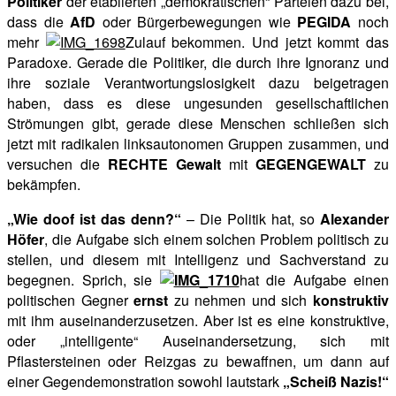
Politiker
der etablierten „demokratischen“ Parteien dazu bei,
dass die
AfD
oder Bürgerbewegungen wie
PEGIDA
noch
mehr
Zulauf bekommen. Und jetzt kommt das
Paradoxe. Gerade die Politiker, die durch ihre Ignoranz und
ihre soziale Verantwortungslosigkeit dazu beigetragen
haben, dass es diese ungesunden gesellschaftlichen
Strömungen gibt, gerade diese Menschen schließen sich
jetzt mit radikalen linksautonomen Gruppen zusammen, und
versuchen die
RECHTE Gewalt
mit
GEGENGEWALT
zu
bekämpfen.
„Wie doof ist das denn?“
– Die Politik hat, so
Alexander
Höfer
, die Aufgabe sich einem solchen Problem politisch zu
stellen, und diesem mit Intelligenz und Sachverstand zu
begegnen. Sprich, sie
hat die Aufgabe einen
politischen Gegner
ernst
zu nehmen und sich
konstruktiv
mit ihm auseinanderzusetzen. Aber ist es eine konstruktive,
oder „intelligente“ Auseinandersetzung, sich mit
Pflastersteinen oder Reizgas zu bewaffnen, um dann auf
einer Gegendemonstration sowohl lautstark
„Scheiß Nazis!“