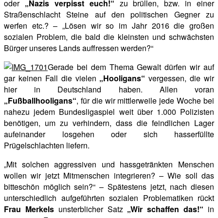
oder
„Nazis verpisst euch!“
zu brüllen, bzw. in einer
Straßenschlacht Steine auf den politischen Gegner zu
werfen etc.? – „Lösen wir so im Jahr 2016 die großen
sozialen Problem, die bald die kleinsten und schwächsten
Bürger unseres Lands auffressen werden?“
Gerade bei dem Thema Gewalt dürfen wir auf
gar keinen Fall die vielen
„Hooligans“
vergessen, die wir
hier in Deutschland haben. Allen voran
„Fußballhooligans“
, für die wir mittlerweile jede Woche bei
nahezu jedem Bundesligaspiel weit über 1.000 Polizisten
benötigen, um zu verhindern, dass die feindlichen Lager
aufeinander losgehen oder sich hasserfüllte
Prügelschlachten liefern.
„Mit solchen aggressiven und hassgetränkten Menschen
wollen wir jetzt Mitmenschen integrieren? – Wie soll das
bitteschön möglich sein?“ – Spätestens jetzt, nach diesen
unterschiedlich aufgeführten sozialen Problematiken rückt
Frau Merkels
unsterblicher Satz
„Wir schaffen das!“
in