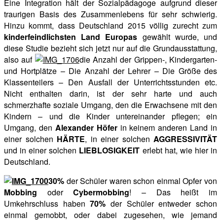
Eine Integration hält der Sozialpädagoge aufgrund dieser
traurigen Basis des Zusammenlebens für sehr schwierig.
Hinzu kommt, dass Deutschland 2015 völlig zurecht zum
kinderfeindlichsten Land Europas
gewählt wurde, und
diese Studie bezieht sich jetzt nur auf die Grundausstattung,
also auf
die Anzahl der Grippen-, Kindergarten-
und Hortplätze – Die Anzahl der Lehrer – Die Größe des
Klassenteilers – Den Ausfall der Unterrichtsstunden etc.
Nicht enthalten darin, ist der sehr harte und auch
schmerzhafte soziale Umgang, den die Erwachsene mit den
Kindern – und die Kinder untereinander pflegen; ein
Umgang, den
Alexander Höfer
in keinem anderen Land in
einer solchen
HÄRTE
, in einer solchen
AGGRESSIVITÄT
und in einer solchen
LIEBLOSIGKEIT
erlebt hat, wie hier in
Deutschland.
30%
der Schüler waren schon einmal Opfer von
Mobbing
oder
Cybermobbing
! – Das heißt im
Umkehrschluss haben
70%
der Schüler entweder schon
einmal gemobbt, oder dabei zugesehen, wie jemand