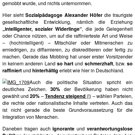
gemobbt wurde, und nichts unternommen.
Hier sieht
Sozialpädagoge Alexander Höfer
die traurigste
gesellschaftliche Entwicklung, nämlich die Erziehung
„intelligenter,
sozialer Widerlinge“
, die jede Gelegenheit
oder Chance nützen, um auf die raffinierteste Art und Weise
– (hochintelligent) – Mitschüler oder Mitmenschen zu
erniedrigen, zu diffamieren, zu diskreditieren oder fertig zu
machen. Gerade das Mobbing hat unser erster Vorsitzender
in keinem anderen Land
so hart
und
schmerzhaft
, bzw.
so
raffiniert
und
hinterhältig
erlebt wie hier in Deutschland.
Auch die politische Situation spricht ein
deutliches Zeichen.
30%
der Bevölkerung haben nicht
gewählt und
20%
–
Tendenz steigend
(!)
– wählen Parteien,
die rechte oder nationalistische Inhalte vertreten. Auch das
ist nicht gerade die beste Grundvoraussetzung für die
Integration von Menschen.
Daneben tragen auch
ignorante
und
verantwortungslose