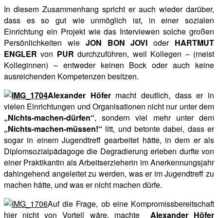
In diesem Zusammenhang spricht er auch wieder darüber,
dass es so gut wie unmöglich ist, in einer sozialen
Einrichtung ein Projekt wie das Interviewen solche großen
Persönlichkeiten wie
JON BON JOVI
oder
HARTMUT
ENGLER
von
PUR
durchzuführen, weil Kollegen – (meist
Kolleginnen) – entweder keinen Bock oder auch keine
ausreichenden Kompetenzen besitzen.
Alexander Höfer
macht deutlich, dass er in
vielen Einrichtungen und Organisationen nicht nur unter dem
„Nichts-machen-dürfen“
, sondern viel mehr unter dem
„Nichts-machen-müssen!“
litt, und betonte dabei, dass er
sogar in einem Jugendtreff gearbeitet hätte, in dem er als
Diplomsozialpädagoge die Degradierung erleben durfte von
einer Praktikantin als Arbeitserzieherin im Anerkennungsjahr
dahingehend angeleitet zu werden, was er im Jugendtreff zu
machen hätte, und was er nicht machen dürfe.
Auf die Frage, ob eine Kompromissbereitschaft
hier nicht von Vorteil wäre, machte
Alexander Höfer