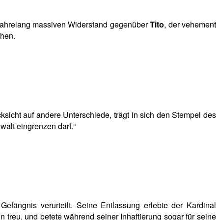
e jahrelang massiven Widerstand gegenüber
Tito
, der vehement
chen.
cksicht auf andere Unterschiede, trägt in sich den Stempel des
alt eingrenzen darf.“
Gefängnis verurteilt. Seine Entlassung erlebte der Kardinal
 treu, und betete während seiner Inhaftierung sogar für seine