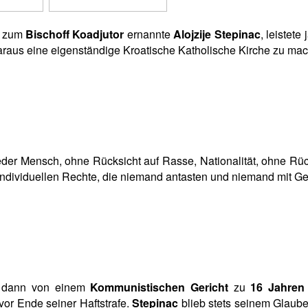
zum
Bischoff Koadjutor
ernannte
Alojzije Stepinac
, leistet
araus eine eigenständige Kroatische Katholische Kirche zu ma
„Jeder Mensch, ohne Rücksicht auf Rasse, Nationalität, ohne Rü
individuellen Rechte, die niemand antasten und niemand mit Gew
dann von einem
Kommunistischen Gericht
zu
16 Jahren
 vor Ende seiner Haftstrafe.
Stepinac
blieb stets seinem Glauben