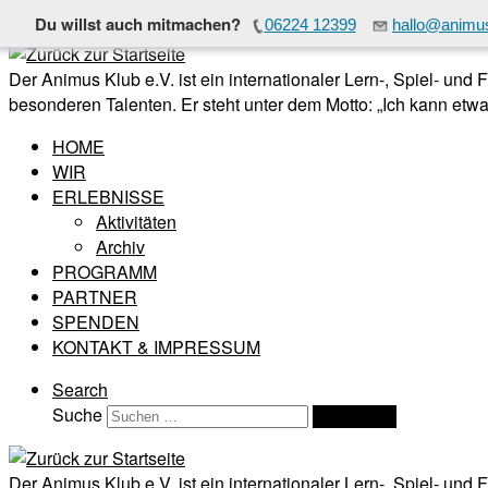
Du willst auch mitmachen?
06224 12399
hallo@animus
Zum Inhalt springen
Der Animus Klub e.V. ist ein internationaler Lern-, Spiel- und
besonderen Talenten. Er steht unter dem Motto: „Ich kann etwas
HOME
WIR
ERLEBNISSE
Aktivitäten
Archiv
PROGRAMM
PARTNER
SPENDEN
KONTAKT & IMPRESSUM
Search
Suche
Suchen …
Der Animus Klub e.V. ist ein internationaler Lern-, Spiel- und