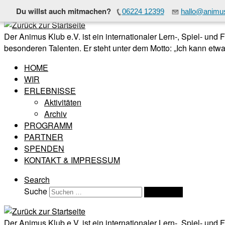
Du willst auch mitmachen?
06224 12399
hallo@animus
Zum Inhalt springen
Der Animus Klub e.V. ist ein internationaler Lern-, Spiel- und
besonderen Talenten. Er steht unter dem Motto: „Ich kann etwas
HOME
WIR
ERLEBNISSE
Aktivitäten
Archiv
PROGRAMM
PARTNER
SPENDEN
KONTAKT & IMPRESSUM
Search
Suche
Suchen …
Der Animus Klub e.V. ist ein internationaler Lern-, Spiel- und