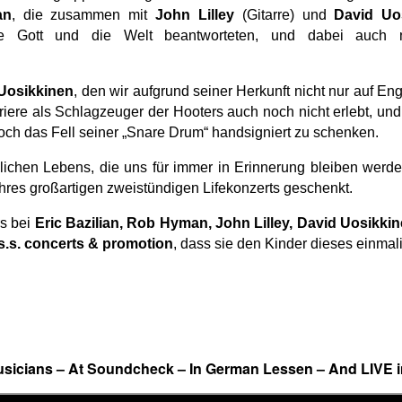
an
, die zusammen mit
John Lilley
(Gitarre) und
David Uo
wie Gott und die Welt beantworteten, und dabei auch
Uosikkinen
, den wir aufgrund seiner Herkunft nicht nur auf En
riere als Schlagzeuger der Hooters auch noch nicht erlebt, un
h das Fell seiner „Snare Drum“ handsigniert zu schenken.
äglichen Lebens, die uns für immer in Erinnerung bleiben wer
hres großartigen zweistündigen Lifekonzerts geschenkt.
s bei
Eric Bazilian, Rob Hyman, John Lilley, David Uosikkin
s.s. concerts & promotion
, dass sie den Kinder dieses einmal
Musicians – At Soundcheck – In German Lessen – And LIVE i