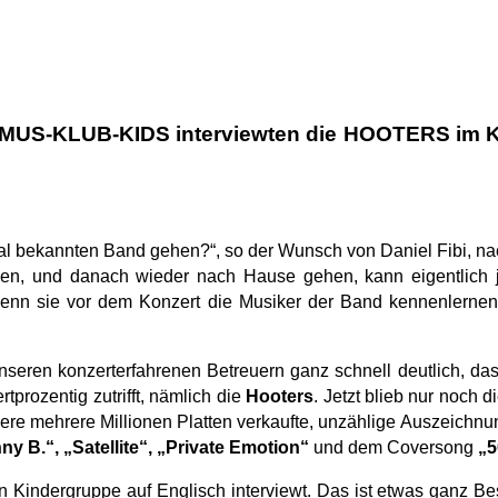
MUS-KLUB-KIDS interviewten die HOOTERS im Kar
onal bekannten Band gehen?“, so der Wunsch von Daniel Fibi, 
chen, und danach wieder nach Hause gehen, kann eigentlich j
 wenn sie vor dem Konzert die Musiker der Band kennenlernen
nseren konzerterfahrenen Betreuern ganz schnell deutlich, dass
tprozentig zutrifft, nämlich die
Hooters
. Jetzt blieb nur noch 
ere mehrere Millionen Platten verkaufte, unzählige Auszeichnun
 B.“, „Satellite“, „Private Emotion“
und dem Coversong
„5
 Kindergruppe auf Englisch interviewt. Das ist etwas ganz Be