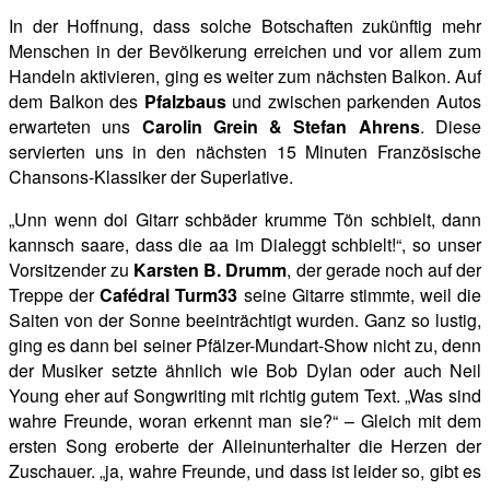
In der Hoffnung, dass solche Botschaften zukünftig mehr
Menschen in der Bevölkerung erreichen und vor allem zum
Handeln aktivieren, ging es weiter zum nächsten Balkon. Auf
dem Balkon des
Pfalzbaus
und zwischen parkenden Autos
erwarteten uns
Carolin Grein & Stefan Ahrens
. Diese
servierten uns in den nächsten 15 Minuten Französische
Chansons-Klassiker der Superlative.
„Unn wenn doi Gitarr schbäder krumme Tön schbielt, dann
kannsch saare, dass die aa im Dialeggt schbielt!“, so unser
Vorsitzender zu
Karsten B. Drumm
, der gerade noch auf der
Treppe der
Cafédral Turm33
seine Gitarre stimmte, weil die
Saiten von der Sonne beeinträchtigt wurden. Ganz so lustig,
ging es dann bei seiner Pfälzer-Mundart-Show nicht zu, denn
der Musiker setzte ähnlich wie Bob Dylan oder auch Neil
Young eher auf Songwriting mit richtig gutem Text. „Was sind
wahre Freunde,
woran erkennt man sie?“ – Gleich mit dem
ersten Song eroberte der Alleinunterhalter die Herzen der
Zuschauer. „ja, wahre Freunde, und dass ist leider so, gibt es