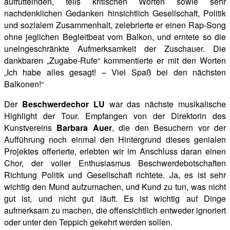
aufrüttelnden, teils kritischen Worten sowie sehr
nachdenklichen Gedanken hinsichtlich Gesellschaft, Politik
und sozialem Zusammenhalt, zelebrierte er einen Rap-Song
ohne jeglichen Begleitbeat vom Balkon, und erntete so die
uneingeschränkte Aufmerksamkeit der Zuschauer. Die
dankbaren „Zugabe-Rufe“ kommentierte er mit den Worten
„Ich habe alles gesagt! – Viel Spaß bei den nächsten
Balkonen!“
Der
Beschwerdechor LU
war das nächste musikalische
Highlight der Tour. Empfangen von der Direktorin des
Kunstvereins
Barbara Auer
, die den Besuchern vor der
Aufführung noch einmal den Hintergrund dieses genialen
Projektes offerierte, erlebten wir im Anschluss daran einen
Chor, der voller Enthusiasmus Beschwerdebotschaften
Richtung Politik und Gesellschaft richtete. Ja, es ist sehr
wichtig den Mund aufzumachen, und Kund zu tun, was nicht
gut ist, und nicht
gut läuft. Es ist wichtig auf Dinge
aufmerksam zu machen, die offensichtlich entweder ignoriert
oder unter den Teppich gekehrt werden sollen.