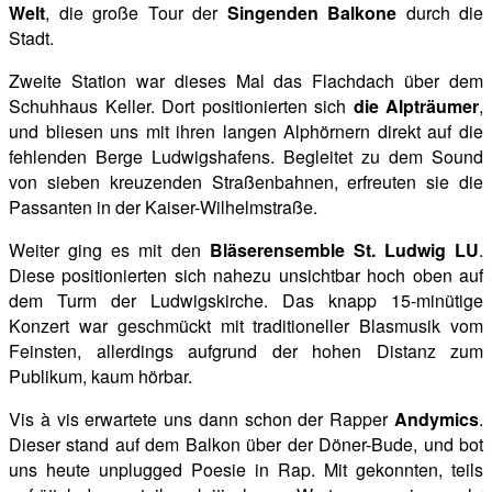
Welt
, die große Tour der
Singenden Balkone
durch die
Stadt.
Zweite Station war dieses Mal das Flachdach über dem
Schuhhaus Keller. Dort positionierten sich
die
Alpträumer
,
und bliesen uns mit ihren langen Alphörnern direkt auf die
fehlenden Berge Ludwigshafens. Begleitet zu dem Sound
von sieben kreuzenden Straßenbahnen, erfreuten sie die
Passanten in der Kaiser-Wilhelmstraße.
Weiter ging es mit den
Bläserensemble St. Ludwig LU
.
Diese positionierten sich nahezu unsichtbar hoch oben auf
dem Turm der Ludwigskirche. Das knapp 15-minütige
Konzert war geschmückt mit traditioneller Blasmusik vom
Feinsten, allerdings aufgrund der hohen Distanz zum
Publikum, kaum hörbar.
Vis à vis erwartete uns dann schon der Rapper
Andymics
.
Dieser stand auf dem Balkon über der Döner-Bude, und bot
uns heute unplugged Poesie in Rap. Mit gekonnten,
teils