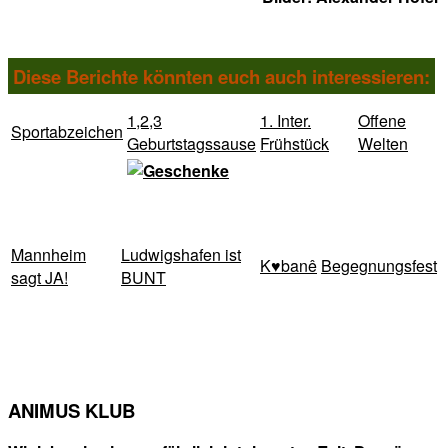
Diese Berichte könnten euch auch interessieren:
1,2,3
1. Inter.
Offene
Sportabzeichen
Geburtstagssause
Frühstück
Welten
Mannheim
Ludwigshafen ist
K♥banê
Begegnungsfest
sagt JA!
BUNT
ANIMUS KLUB