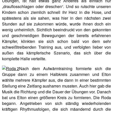
Übungen, ist halt etwas ganz Anderes als einfach nur
„drauflosschlagen oder dreschen“. Und so rutschte unseren
Kindern schon ziemlich schnell ihr Herz in die Hose, und
spätestens als sie sahen, was hier in den nächsten zwei
Stunden auf sie zukommen würde, wurde ihnen doch ein
wenig unheimlich. Sichtlich beeindruckt von den gekonnten
und geschmeidigen Bewegungen der bereits erfahrenen
Kämpfer, klinkten sie sich schon bald von dem sehr
schweißtreibenden Training aus, und verfolgten lieber von
außen das kämpferische Szenario, das sich über die
komplette Halle verteilte.
Nach dem Aufwärmtraining formierte sich die
Gruppe dann zu einem Halbkreis zusammen und Elton
wählte mehrere Kämpfer aus, die dann in einer bestimmten
Stellung eine Zeitlang ausharren mussten. Auch hier gab die
Musik die Richtung und die Dauer der Übungen vor. Danach
bat uns Elton einen größeren Kreis zu formieren. Die Roda
begann. Angetrieben von sich ständig wiederholenden
kräftigen Rhythmusfolgen, die sich mäandernd durch die