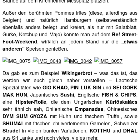
Stände auf dem Kirchheimer Messplatz platziert.
Außer den berühmten Pommes frites (diese, allerdings aus
Belgien) und natürlich Hamburgern (selbstverständlich
ebenfalls anders belegt und kreiert, als nur mit Salatblatt,
Gurke, Ketchup und Majo) konnte man auf dem
Be! Street-
Foot-Weekend
, wirklich an jedem Stand nur die
„etwas
anderen“
Speisen genießen.
Da gab es zum Beispiel
Wikingerbrot
– was das ist, das
werden wir euch gleich näher vorstellen – Laotische
Spezialitäten wie
GIO KHAO, PIN LUK SIN
und
SEI GORK
MAK HUN
, Japanisches
Sushi
, Englische
FISH & CHIPS
,
eine
Hipster-Rolle
, die dem Ungarischen
Kürtőskalács
sehr ähnlich sah, Chilenische
Empanadas
, Chinesisches
DYM SUM GYOZA
mit Huhn und frischem Trüffel, sowie
SHUMAI
mit frischen chiliverfeinerten Garnelen, Schweizer
Strudel
in vielen bunten Variationen,
KOTTHU
und
DHAL
aus Sri Lanka und noch vieles, vieles mehr.