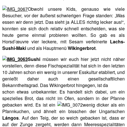
Obwohl unsere Kids, genauso wie viele
Besucher, vor der äußerst schwierigen Frage standen: „Was
essen wir denn jetzt. Das sieht ja ALLES richtig lecker aus!“,
konnten sie sich doch relativ schnell entscheiden, was sie
heute gerne einmal probieren wollten. So gab es als
Horsd’œuvre vier leckere, mit Sesam verfeinerte
Lachs-
Sushi-Maki
und als Hauptmenü
Wikingerbrot
.
Sushi
müssen wir euch hier jetzt nicht näher
vorstellen, denn diese Fischspezialität hat sich in den letzten
10 Jahren schon ein wenig in unserer Esskultur etabliert, und
genießt daher auch einen gesellschaftlichen
Bekanntheitsgrad. Das Wikingerbrot hingegen, ist da
schon etwas unbekannter. Es handelt sich dabei, um ein
spezielles Brot, das nicht im Ofen, sondern in der Pfanne
gebacken wird. Es ist ein
wenig dicker als ein
Pfannkuchen, und ähnelt ein bisschen der Ungarischen
Lángos
. Auf den Teig, der so weich gebacken ist, dass er
auf der Zunge zergeht, werden dann Meeresspezialitäten