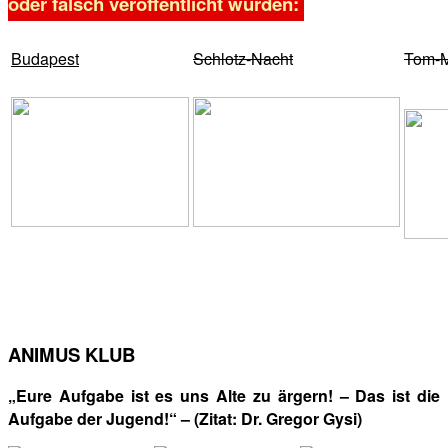
oder falsch veröffentlicht wurden:
Budapest
Schlotz-Nacht
Tom-M
ANIMUS KLUB
„Eure Aufgabe ist es uns Alte zu ärgern! – Das ist die
Aufgabe der Jugend!“ – (Zitat: Dr. Gregor Gysi)