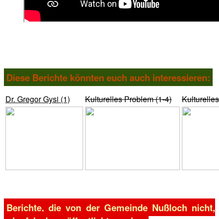
Diese Berichte könnten euch auch interessieren:
Dr. Gregor Gysi (1)
Kulturelles Problem (1-4)
Kulturelle
Berichte, die von der Gemeinde Nußloch nicht,