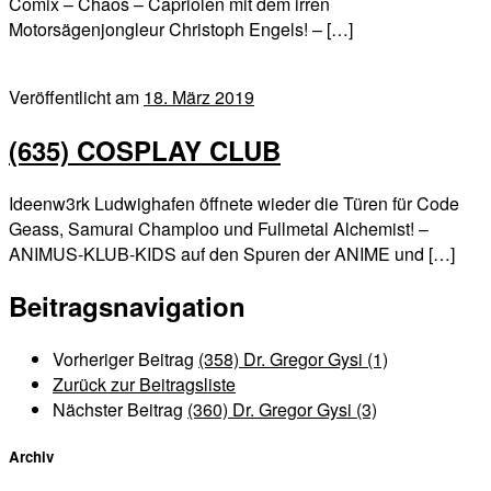
Comix – Chaos – Capriolen mit dem irren
Motorsägenjongleur Christoph Engels! – […]
Veröffentlicht am
18. März 2019
(635) COSPLAY CLUB
Ideenw3rk Ludwighafen öffnete wieder die Türen für Code
Geass, Samurai Champloo und Fullmetal Alchemist! –
ANIMUS-KLUB-KIDS auf den Spuren der ANIME und […]
Beitragsnavigation
Vorheriger Beitrag
(358) Dr. Gregor Gysi (1)
Zurück zur Beitragsliste
Nächster Beitrag
(360) Dr. Gregor Gysi (3)
Archiv