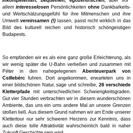
inkompetenten, bequemen, egozentrischen,
aber vor
allem
interesselosen
Persönlichkeiten
ohne
Dankbarkeits-
und Wertschätzungsgefühl für ihre Mitmenschen und ihre
Umwelt
vereinsamen (!)
lassen, passt nicht wirklich in das
Bild des kulturell reichen und historisch schöngeistigen
Budapests.
So empfanden wir es als eine ganz große Erleichterung, als
wir wenig später die U-Bahn verließen und zusammen mit
Péter in den nahegelegenen
Abenteuerpark von
Csillebérc
fuhren. Dort angekommen, erwarteten uns in
einer bildschönen Natur, sage und schreibe,
26 verschiede
Kletterpfade
mit unterschiedlichen Schwierigkeitsgraden.
Gut vier Stunden verbrachten wir in diesem wunderschönen
Ambiente, das uns ein ums andere Mal an unsere Grenzen
stoßen ließ. Aus diesem Grund nahmen wir am Ende unserer
Klettertour nur sehr schweren Herzens zur Kenntnis, dass
auch diese tolle Attraktivität wahrscheinlich bald in naher
Zukunft Geschichte sein wird.