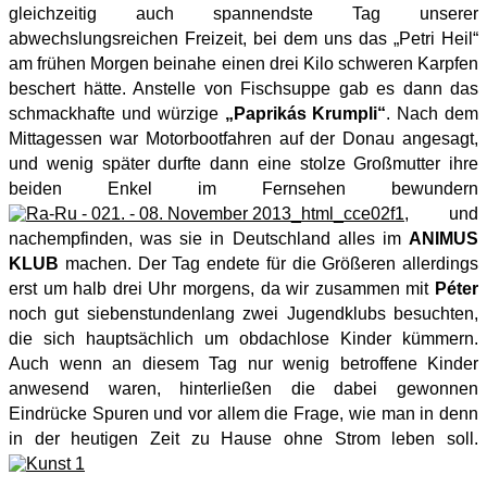
gleichzeitig auch spannendste Tag unserer
abwechslungsreichen Freizeit, bei dem uns das „Petri Heil“
am frühen Morgen beinahe einen drei Kilo schweren Karpfen
beschert hätte. Anstelle von Fischsuppe gab es dann das
schmackhafte und würzige
„Paprikás Krumpli“
. Nach dem
Mittagessen war Motorbootfahren auf der Donau angesagt,
und wenig später durfte dann eine stolze Großmutter ihre
beiden Enkel im Fernsehen bewundern
, und
nachempfinden, was sie in Deutschland alles im
ANIMUS
KLUB
machen. Der Tag endete für die Größeren allerdings
erst um halb drei Uhr morgens, da wir zusammen mit
Péter
noch gut siebenstundenlang zwei Jugendklubs besuchten,
die sich hauptsächlich um obdachlose Kinder kümmern.
Auch wenn an diesem Tag nur wenig betroffene Kinder
anwesend waren, hinterließen die dabei gewonnen
Eindrücke Spuren und vor allem die Frage, wie man in denn
in der heutigen Zeit zu Hause ohne Strom leben soll.