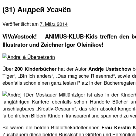
(31) Андрей Усачёв
Veröffentlicht am
7. März 2014
ViVaVostock! –
ANIMUS-KLUB-Kids treffen den b
Illustrator und Zeichner Igor Oleinikov!
Über
200 Kinderbücher
hat der Autor
Andrje Usatschow
be
Tiger“, „Bin ich anders“, „Das magische Riesenrad“, sowie
ebenfalls schon einen ganz festen Platz in den Bücherregale
Der Moskauer Mittfünfziger ist also in der Kind
langjährigen Karriere ebenfalls schon Hunderte Bücher u
unschlagbares „Kreativ-Gespann“, das sich absolut kongen
farbenfrohen Bildern Kindern transparent und spannend zu ver
So waren die beiden Bibliothekarleiterinnen
Frau Kerstin K
Zuschauern diese beiden Russischen Größen und Persönlichkei