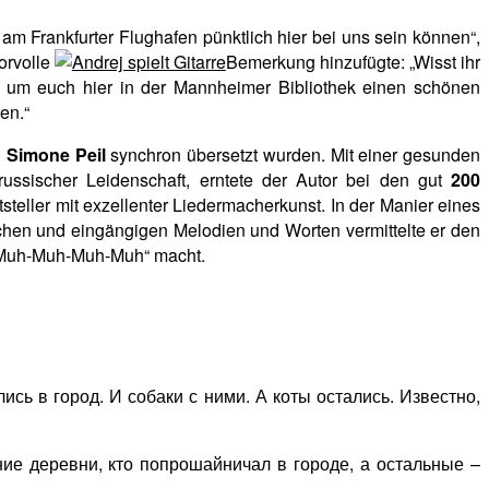
 am Frankfurter Flughafen pünktlich hier bei uns sein können“,
orvolle
Bemerkung hinzufügte: „Wisst ihr
, um euch hier in der Mannheimer Bibliothek einen schönen
en.“
 Simone Peil
synchron übersetzt wurden. Mit einer gesunden
russischer Leidenschaft, erntete der Autor bei den gut
200
teller mit exzellenter Liedermacherkunst. In der Manier eines
hen und eingängigen Melodien und Worten vermittelte er den
h-Muh-Muh-Muh-Muh“ macht.
сь в город. И собаки с ними. А коты остались. Известно,
ние деревни, кто попрошайничал в городе, а остальные –