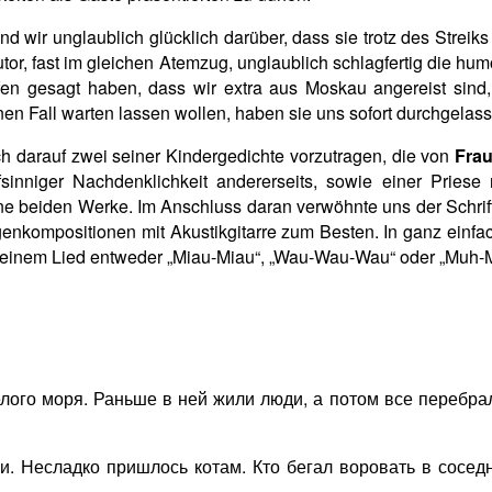
 wir unglaublich glücklich darüber, dass sie trotz des Streiks
or, fast im gleichen Atemzug, unglaublich schlagfertig die hum
fen gesagt haben, dass wir extra aus Moskau angereist sind
en Fall warten lassen wollen, haben sie uns sofort durchgelass
 darauf zwei seiner Kindergedichte vorzutragen, die von
Frau
sinniger Nachdenklichkeit andererseits, sowie einer Priese 
e beiden Werke. Im Anschluss daran verwöhnte uns der Schrifts
kompositionen mit Akustikgitarre zum Besten. In ganz einfac
n seinem Lied entweder „Miau-Miau“, „Wau-Wau-Wau“ oder „Mu
лого моря. Раньше в ней жили люди, а потом все перебрали
и. Несладко пришлось котам. Кто бегал воровать в сосед