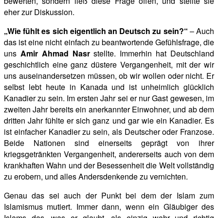
bewerten, sondern ließ diese Frage offen, und stellte sie
eher zur Diskussion.
„Wie fühlt es sich eigentlich an Deutsch zu sein?“
– Auch
das ist eine nicht einfach zu beantwortende Gefühlsfrage, die
uns
Amir Ahmad Nasr
stellte. Immerhin hat Deutschland
geschichtlich eine ganz düstere Vergangenheit, mit der wir
uns auseinandersetzen müssen, ob
wir wollen oder nicht. Er
selbst lebt heute in Kanada und ist unheimlich glücklich
Kanadier zu sein. Im ersten Jahr sei er nur Gast gewesen, im
zweiten Jahr bereits ein anerkannter Einwohner, und ab dem
dritten Jahr fühlte er sich ganz und gar wie ein Kanadier. Es
ist einfacher Kanadier zu sein, als Deutscher oder Franzose.
Beide Nationen sind einerseits geprägt von ihrer
kriegsgetränkten Vergangenheit, andererseits auch von dem
krankhaften Wahn und der Besessenheit die Welt vollständig
zu erobern, und alles Andersdenkende zu vernichten.
Genau das sei auch der Punkt bei dem der Islam zum
Islamismus mutiert. Immer dann, wenn ein Gläubiger des
Islams das, was er glaubt, als einzig wahr und richtig