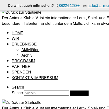
Du willst auch mitmachen?
06224 12399
hallo@animus
Zum Inhalt springen
Der Animus Klub e.V. ist ein internationaler Lern-, Spiel- und
besonderen Talenten. Er steht unter dem Motto: „Ich kann etwas
HOME
WIR
ERLEBNISSE
Aktivitäten
Archiv
PROGRAMM
PARTNER
SPENDEN
KONTAKT & IMPRESSUM
Search
Suche
Suchen …
Der Animus Klub e.V. ist ein internationaler Lern-, Spiel- und