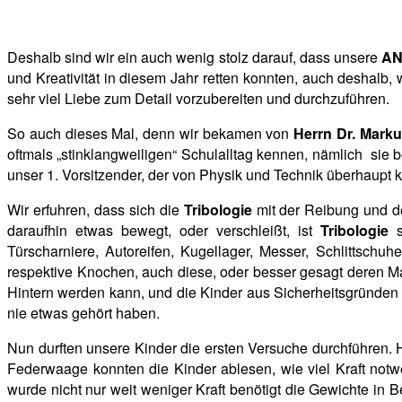
Deshalb sind wir ein auch wenig stolz darauf, dass unsere
AN
und Kreativität in diesem Jahr retten konnten, auch deshalb
sehr viel Liebe zum Detail vorzubereiten und durchzuführen.
So auch dieses Mal, denn wir bekamen von
Herrn Dr. Mark
oftmals „stinklangweiligen“ Schulalltag kennen, nämlich sie
unser 1. Vorsitzender, der von Physik und Technik überhaupt 
Wir erfuhren, dass sich die
Tribologie
mit der Reibung und de
daraufhin etwas bewegt, oder verschleißt, ist
Tribologie
s
Türscharniere, Autoreifen, Kugellager, Messer, Schlittschu
respektive Knochen, auch diese, oder besser gesagt deren Mar
Hintern werden kann, und die Kinder aus Sicherheitsgründen 
nie etwas gehört haben.
Nun durften unsere Kinder die ersten Versuche durchführen. 
Federwaage
konnten die Kinder ablesen, wie viel Kraft not
wurde nicht nur weit weniger Kraft benötigt die Gewichte in 