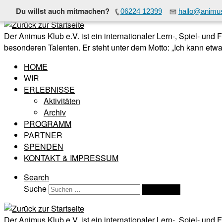
Du willst auch mitmachen?
06224 12399
hallo@animus
Zum Inhalt springen
Der Animus Klub e.V. ist ein internationaler Lern-, Spiel- und
besonderen Talenten. Er steht unter dem Motto: „Ich kann etwas
HOME
WIR
ERLEBNISSE
Aktivitäten
Archiv
PROGRAMM
PARTNER
SPENDEN
KONTAKT & IMPRESSUM
Search
Suche
Suchen …
Der Animus Klub e.V. ist ein internationaler Lern-, Spiel- und