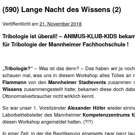
(590) Lange Nacht des Wissens (2)
Veröffentlicht am
21. November 2018
Tribologie ist überall! – ANIMUS-KLUB-KIDS bekam
für Tribologie der Mannheimer Fachhochschule !
„Tribologie?“
– Was ist das denn? – Das haben wir ja noch
schauen mal, was uns in diesem Workshop alles Tolles an n
Flammann
von den
Mannheimer Stadtevents
zusammen mit
Wissens
zusammengestellt hatte; bekamen diese doch
dab
Ottonormalverbraucher nicht wirklich kennt.
So war unser 1. Vorsitzender
Alexander Höfer
wieder einma
Laborbetriebsleiter des Mannheimer
Kompetenzzentrums fü
diesen Workshop angemeldet hatten. (?!?)
In einer Zeit, in der die Bevölkerung einerseits zwar ganz la