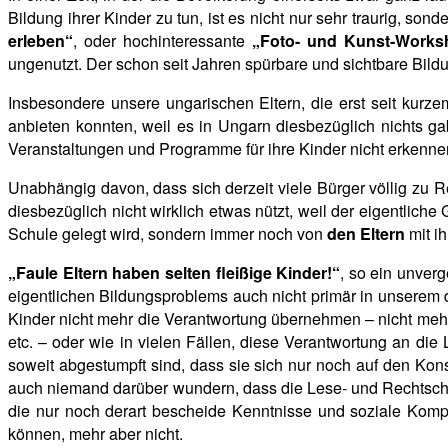
Bildung ihrer
Kinder zu tun, ist es nicht nur sehr traurig, so
erleben“
, oder
hochinteressante
„Foto- und Kunst-Works
ungenutzt. Der schon seit Jahren spürbare und sichtbare Bildun
Insbesondere unsere ungarischen Eltern, die erst seit kurze
anbieten konnten,
weil es in Ungarn diesbezüglich nichts ga
Veranstaltungen und Programme für ihre Kinder nicht erken
Unabhängig davon, dass sich derzeit viele Bürger völlig zu R
diesbezüglich nicht wirklich etwas nützt, weil der eigentlich
Schule gelegt wird, sondern immer noch von
den
Eltern
mit ih
„Faule Eltern haben selten fleißige Kinder!“
, so ein unver
eigentlichen Bildungsproblems auch nicht primär in unserem d
Kinder nicht mehr die
Verantwortung übernehmen – nicht mehr m
etc. – oder wie in vielen Fällen, diese Verantwortung an die
soweit abgestumpft sind, dass sie sich nur noch auf den K
auch niemand darüber wundern, dass die Lese- und Rechtsch
die nur noch derart bescheide Kenntnisse und soziale Kompe
können, mehr aber nicht.