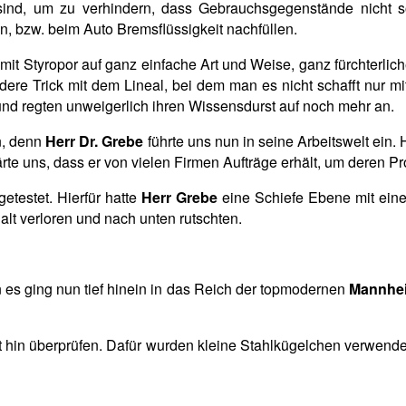
g sind, um zu verhindern, dass Gebrauchsgegenstände nicht 
, bzw. beim Auto Bremsflüssigkeit nachfüllen.
t Styropor auf ganz einfache Art und Weise, ganz fürchterlic
ndere Trick mit dem Lineal, bei dem man es nicht schafft nur m
 und regten unweigerlich ihren Wissensdurst auf noch mehr an.
n, denn
Herr Dr. Grebe
führte uns nun in seine Arbeitswelt ein.
rte uns, dass er von vielen Firmen Aufträge erhält, um deren Pro
etestet. Hierfür hatte
Herr Grebe
eine Schiefe Ebene mit ein
alt verloren und nach unten rutschten.
es ging nun tief hinein in das Reich der topmodernen
Mannhei
tät hin überprüfen. Dafür wurden kleine Stahlkügelchen verwende