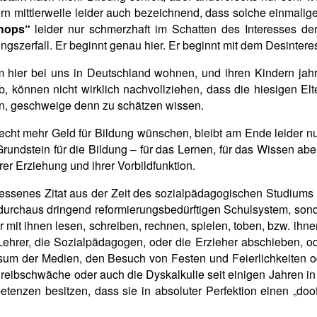
ndern mittlerweile leider auch bezeichnend, dass solche einmal
hops“
leider nur schmerzhaft im Schatten des Interesses de
gszerfall. Er beginnt genau hier. Er beginnt mit dem Desinteres
m hier bei uns in Deutschland wohnen, und ihren Kindern jahrel
b, können nicht wirklich nachvollziehen, dass die hiesigen El
nen, geschweige denn zu schätzen wissen.
echt mehr Geld für Bildung wünschen, bleibt am Ende leider nu
e Grundstein für die Bildung – für das Lernen, für das Wissen ab
rer Erziehung und ihrer Vorbildfunktion.
gessenes Zitat aus der Zeit des sozialpädagogischen Studiums
urchaus dringend reformierungsbedürftigen Schulsystem, sonder
it ihnen lesen, schreiben, rechnen, spielen, toben, bzw. ihnen
 Lehrer, die Sozialpädagogen, oder die Erzieher abschieben, o
onsum der Medien, den Besuch von Festen und Feierlichkeiten 
reibschwäche oder auch die Dyskalkulie seit einigen Jahren 
tenzen besitzen, dass sie in absoluter Perfektion einen „doo