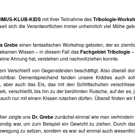
IMUS-KLUB-KIDS
mit ihrer Teilnahme des
Tribologie-Works
, weil sich die Verantwortlichen immer unheimlich viel Mühe g
us Grebe
einen fantastischen Workshop geboten, der so ziemlich
 bekamen Wissen – in diesem Fall das
Fachgebiet Tribologie
– 
keine Ahnung hat, verstehen und nachvollziehen konnte.
m Verschleiß von Gegenständen beschäftigt. Also überall dort,
ichtbar. Dementsprechend fanden unsere
Kiddies auch sof
he, aber auch das Eis, das mit den Schlittschuhen verschliss
k, verschleißt, bis hin zu der berühmten Rutsche, auf der es, 
auch nur mit einem Kissen rutschen dürfen. Überall finden wir 
Hier zeigte uns
Dr. Grebe
zunächst einmal wie man verhindern k
wendig war, um zum Beispiel ein Gewicht zu ziehen. Durch das
Bewegung zu setzen, sondern es war auf einmal auch wesentlich e