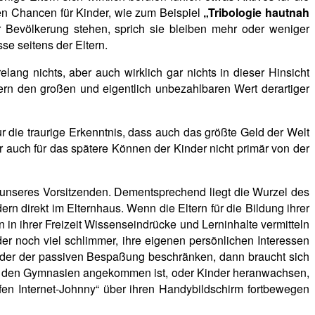
igen Chancen für Kinder, wie zum Beispiel
„Tribologie hautnah
r Bevölkerung stehen, sprich sie bleiben mehr oder weniger
se seitens der Eltern.
ang nichts, aber auch wirklich gar nichts in dieser Hinsicht
tern den großen und eigentlich unbezahlbaren Wert derartiger
r die traurige Erkenntnis, dass auch das größte Geld der Welt
er auch für das spätere Können der Kinder nicht primär von der
 unseres Vorsitzenden. Dementsprechend liegt die Wurzel des
n direkt im Elternhaus. Wenn die Eltern für die Bildung ihrer
 in ihrer Freizeit Wissenseindrücke und Lerninhalte vermitteln
der noch viel schlimmer, ihre eigenen persönlichen Interessen
oder der passiven Bespaßung beschränken, dann braucht sich
in den Gymnasien angekommen ist, oder Kinder heranwachsen,
fen Internet-Johnny“ über ihren Handybildschirm fortbewegen