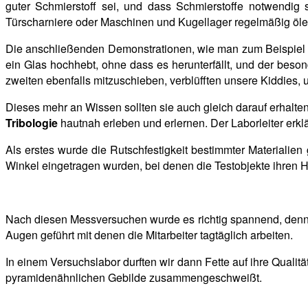
guter Schmierstoff sei, und dass Schmierstoffe notwendi
Türscharniere oder Maschinen und Kugellager regelmäßig ölen
Die anschließenden Demonstrationen, wie man zum Beispiel mi
ein Glas hochhebt, ohne dass es
herunterfällt, und der beso
zweiten ebenfalls mitzuschieben, verblüfften unsere Kiddies,
Dieses mehr an Wissen sollten sie auch gleich darauf erhalte
Tribologie
hautnah erleben und erlernen. Der Laborleiter erklä
Als erstes wurde die Rutschfestigkeit bestimmter Materialien g
Winkel eingetragen wurden, bei denen die Testobjekte ihren H
Nach diesen Messversuchen wurde es richtig spannend, denn 
Augen geführt mit denen die Mitarbeiter tagtäglich arbeiten.
In einem Versuchslabor durften wir dann Fette auf ihre Quali
pyramidenähnlichen Gebilde zusammengeschweißt.