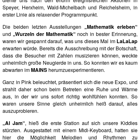
diente uns nach den enorm ereignisreichen Aktionen in
Speyer, Herxheim, Wald-Michelbach und Reichelsheim, in
erster Linie als relaxender Programmpunkt.
Die beiden letzten Ausstellungen
„Mathematik erleben“
und
„Wurzeln der Mathematik“
noch in bester Erinnerung,
waren wir gespannt darauf, was uns dieses Mal im
LaLaLap
erwarten würde. Bereits die
Ausschreibung mit der Botschaft,
dass die Besucher mit Zahlen musizieren können, weckte
unheimlich große Neugierde in uns. So konnten wir es kaum
abwarten im
MAINS
herumzuexperimentieren.
Ganz in Pink beleuchtet, präsentiert sich die neue Expo, und
strahlt daher schon beim Betreten eine Ruhe und Wärme
aus, in der wir uns sofort richtig wohlfühlen konnten. So
waren unsere Sinne gleich unheimlich heiß darauf, alles
auszuprobieren.
„Al Jam“
, hieß die erste Station auf sich unsere Kiddies
stürzten. Ausgestattet mit einem Midi-Keyboard, hatten sie
hier die Möglichkeit Melodien und Rhythmen zu