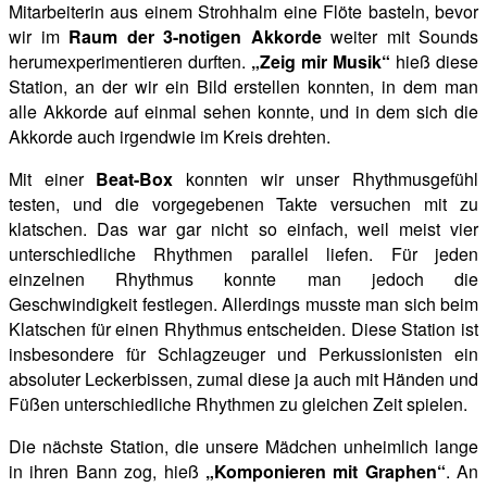
Mitarbeiterin aus einem Strohhalm eine Flöte basteln, bevor
wir im
Raum der 3-notigen Akkorde
weiter mit Sounds
herumexperimentieren
durften.
„Zeig mir Musik“
hieß diese
Station, an der wir ein Bild erstellen konnten, in dem man
alle Akkorde auf einmal sehen konnte, und in dem sich die
Akkorde auch irgendwie im Kreis drehten.
Mit einer
Beat-Box
konnten wir unser Rhythmusgefühl
testen, und die vorgegebenen Takte versuchen mit zu
klatschen. Das war gar nicht so einfach, weil meist vier
unterschiedliche Rhythmen parallel liefen. Für
jeden
einzelnen Rhythmus konnte man jedoch die
Geschwindigkeit festlegen. Allerdings musste man sich beim
Klatschen für einen Rhythmus entscheiden. Diese Station ist
insbesondere für Schlagzeuger und Perkussionisten ein
absoluter Leckerbissen, zumal diese ja auch mit Händen und
Füßen unterschiedliche Rhythmen zu gleichen Zeit spielen.
Die nächste Station, die unsere Mädchen unheimlich lange
in ihren Bann zog, hieß
„Komponieren mit Graphen“
. An