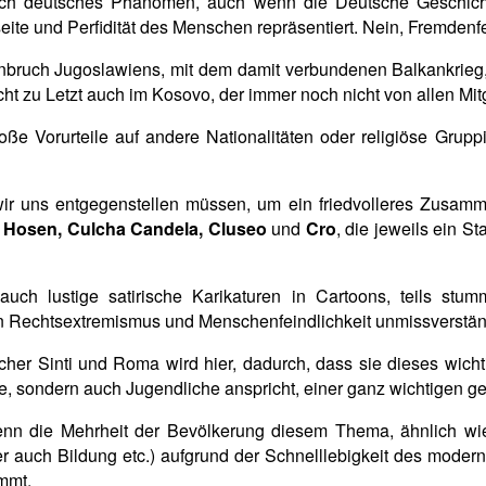
pisch deutsches Phänomen, auch wenn die Deutsche Geschic
ite und Perfidität des Menschen repräsentiert. Nein, Fremdenfei
ruch Jugoslawiens, mit dem damit verbundenen Balkankrieg, 
cht zu Letzt auch im Kosovo, der immer noch nicht von allen Mit
oße Vorurteile auf andere Nationalitäten oder religiöse Gruppi
wir uns entgegenstellen müssen, um ein friedvolleres Zusam
 Hosen, Culcha Candela, Cluseo
und
Cro
, die jeweils ein S
 auch lustige satirische Karikaturen in Cartoons, teils st
ken Rechtsextremismus und Menschenfeindlichkeit unmissverst
her Sinti und Roma wird hier, dadurch, dass sie dieses wich
ne, sondern auch Jugendliche anspricht, einer ganz wichtigen ge
nn die Mehrheit der Bevölkerung diesem Thema, ähnlich wie 
r auch Bildung etc.) aufgrund der Schnelllebigkeit des moder
immt.