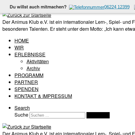
Du willst auch mitmachen?
06224 12399
Zum Inhalt springen
Der Animus Klub e.V. ist ein internationaler Lern-, Spiel- und
besonderen Talenten. Er steht unter dem Motto: „Ich kann etwas
HOME
WIR
ERLEBNISSE
Aktivitäten
Archiv
PROGRAMM
PARTNER
SPENDEN
KONTAKT & IMPRESSUM
Search
Suche
Suchen …
Der Animus Klub e.V. ist ein internationaler Lern-, Spiel- und