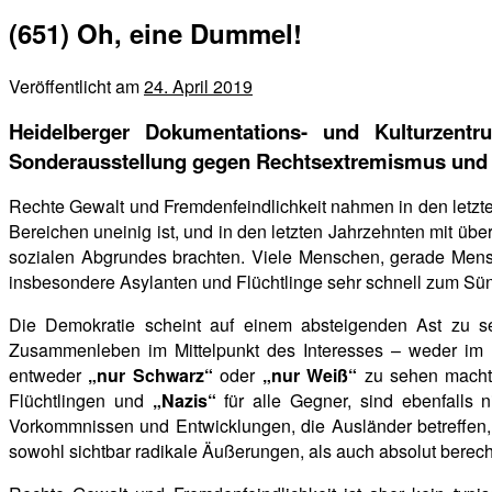
(651) Oh, eine Dummel!
Veröffentlicht am
24. April 2019
Heidelberger Dokumentations- und Kulturzent
Sonderausstellung gegen Rechtsextremismus und 
Rechte Gewalt und Fremdenfeindlichkeit nahmen in den letzten J
Bereichen uneinig ist, und in den letzten Jahrzehnten mit
sozialen Abgrundes brachten. Viele Menschen, gerade Mensc
insbesondere Asylanten und
Flüchtlinge sehr schnell zum Sün
Die Demokratie scheint auf einem absteigenden Ast zu se
Zusammenleben im Mittelpunkt des Interesses – weder im 
entweder
„nur Schwarz“
oder
„nur Weiß“
zu
sehen macht 
Flüchtlingen und
„Nazis“
für alle Gegner, sind ebenfalls n
Vorkommnissen und Entwicklungen, die Ausländer betreffen, s
sowohl sichtbar radikale Äußerungen, als auch absolut berechtig