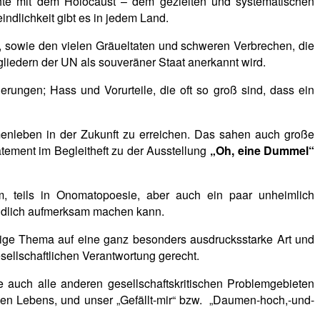
hte mit dem Holocaust – dem gezielten und systematischen
ndlichkeit gibt es in jedem Land.
sowie den vielen Gräueltaten und schweren Verbrechen, die
gliedern der UN als souveräner Staat anerkannt wird.
erungen; Hass und Vorurteile, die oft so groß sind, dass ein
menleben in der Zukunft zu erreichen. Das sahen auch große
tatement im Begleitheft zu der Ausstellung
„Oh, eine Dummel“
umm, teils in Onomatopoesie, aber auch ein paar unheimlich
ändlich aufmerksam machen kann.
tige Thema auf eine ganz besonders ausdrucksstarke Art und
sellschaftlichen Verantwortung gerecht.
auch alle anderen gesellschaftskritischen Problemgebieten
nen Lebens, und unser „Gefällt-mir“ bzw. „Daumen-hoch,-und-