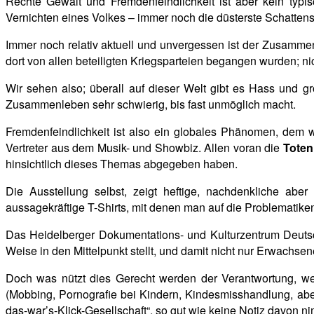
Rechte Gewalt und Fremdenfeindlichkeit ist aber kein ty
Vernichten eines Volkes – immer noch die düsterste Schattense
Immer noch relativ aktuell und unvergessen ist der
Zusammenb
dort von allen beteiligten Kriegsparteien begangen wurden; ni
Wir sehen also; überall auf dieser Welt gibt es Hass und gr
Zusammenleben sehr schwierig, bis fast unmöglich macht.
Fremdenfeindlichkeit ist also ein globales Phänomen, dem 
Vertreter aus dem Musik- und Showbiz. Allen voran die
Toten
hinsichtlich dieses Themas abgegeben haben.
Die Ausstellung selbst, zeigt heftige, nachdenkliche aber
aussagekräftige T-Shirts, mit denen man auf die Problemati
Das Heidelberger Dokumentations- und Kulturzentrum Deutsc
Weise in den Mittelpunkt stellt, und damit nicht nur Erwachse
Doch was nützt dies Gerecht werden der Verantwortung, we
(Mobbing, Pornografie bei Kindern, Kindesmisshandlung, abe
das-war’s-Klick-Gesellschaft“, so gut wie keine Notiz davon n