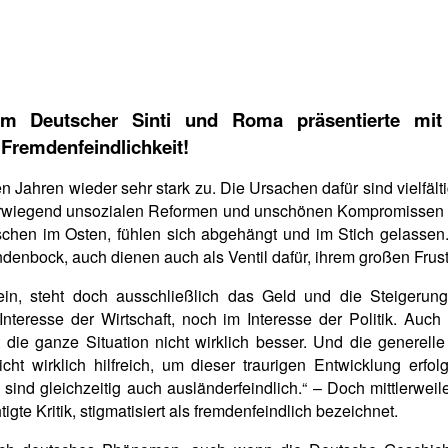
rum Deutscher Sinti und Roma präsentierte mi
Fremdenfeindlichkeit!
ahren wieder sehr stark zu. Die Ursachen dafür sind vielfältig. S
 überwiegend unsozialen Reformen und unschönen Kompromissen 
hen im Osten, fühlen sich abgehängt und im Stich gelassen.
denbock, auch dienen auch als Ventil dafür, ihrem großen Frust 
in, steht doch ausschließlich das Geld und die Steigerun
Interesse der Wirtschaft, noch im Interesse der Politik. A
die ganze Situation nicht wirklich besser. Und die generell
icht wirklich hilfreich, um dieser traurigen Entwicklung erfo
ind gleichzeitig auch ausländerfeindlich.“ – Doch mittlerweil
te Kritik, stigmatisiert als fremdenfeindlich bezeichnet.