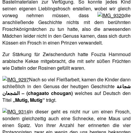
Bastelmaterialen zur Verfügung. So konnte jedes Kind
seinen eigenen Lieblingsfrosch erstellen, wobei wir gleich
vorweg nehmen müssen, dass
die
anschließende Geschichte nichts mit dem berühmten
Froschkönigmärchen zu tun hatte, also die anwesenden
Mädchen leider nicht in den Genuss kamen, dass sich durch
Küssen ein Frosch in einen Prinzen verwandelt.
Zur Stärkung für Zwischendurch hatte Fouzia Hammoud
arabische Kekse mitgebracht, die mit sehr süßen Früchten
wie Datteln oder Rosinen gefüllt waren.
Nach so viel Fleißarbeit, kamen die Kinder dann
schließlich in den Genuss der heutigen Geschichte
شجاعة
الشجعان
– (chagaato chougan)
welches auf Deutsch den
Titel
„Mutig, Mutig“
trägt.
In dieser geht es nicht nur um einen Frosch,
sondern gleichzeitig auch eine Schnecke, eine Maus und
einen Spatz. Von ihrer Anzahl her erinnerten die vier
Protagonisten zwar ein wenig den uns bestens bekannten