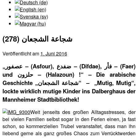
(278) شجاعة الشجعان
Veröffentlicht am
1. Juni 2016
„
عصفور
– (Asfour),
ضفدع
– (Difdae),
فأر
– (Faer)
und
حلزون
–
(Halazoun) !“ – Die arabische
Geschichte „
شجاعة
الشجعان“
– „Mutig, Mutig“,
lockte wirklich mutige Kinder ins Dalberghaus der
Mannheimer Stadtbibliothek!
Weit jenseits des großen Alltagsstresses, der
bei vielen Familien selbst sogar in den Ferien einen, ja fast
schon, so kommerziellen Trubel veranstaltet, dass man ihn
liebend gerne als ganz großes Chaos zum Verrücktwerden