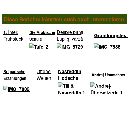
Diese Berichte könnten euch auch interessieren:
1. Inter.
Despre prinţi,
Die Arabische
Gründungsfest
Frühstück
Lupi şi varză
Schule
Offene
Nasreddin
Bulgarische
Andrej Usatschow
Welten
Hodscha
Erzählungen