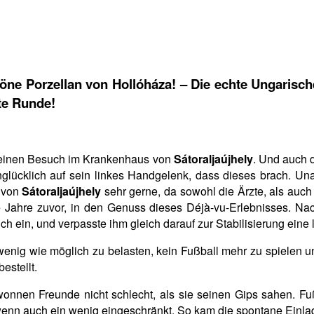
ne Porzellan von Hollóháza! – Die echte Ungarisch
tte Runde!
einen Besuch im Krankenhaus von
Sátoraljaújhely
. Und auch 
nglücklich auf sein linkes Handgelenk, dass dieses brach. Un
 von
Sátoraljaújhely
sehr gerne, da sowohl die Ärzte, als auch
e Jahre zuvor, in den Genuss dieses Déjà-vu-Erlebnisses. N
ich ein, und verpasste ihm gleich darauf zur Stabilisierung eine
 wenig wie möglich zu belasten, kein Fußball mehr zu spielen 
stellt.
nnen Freunde nicht schlecht, als sie seinen Gips sahen. Fu
, wenn auch ein wenig eingeschränkt. So kam die spontane Ein