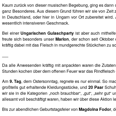
Kaum zurück von dieser musischen Begebung, ging es dann d
ganz
Besonderes. Aus diesem Grund führen wir sie von Zeit z
in Deutschland, oder hier in Ungarn vor Ort zubereitet wir
wesentlich intensiveren Geschmack.
Bei einer
Ungarischen Gulaschparty
ist aber auch mithelfe
freute sich besonders unser
Marlon
, der schon seit Oktobe
kräftig dabei mit das Fleisch in mundgerechte Stückchen zu 
Da alle Anwesenden kräftig mit anpackten waren die Zutaten 
Stunden kochen über dem offenen Feuer war das Rindfleisch g
Am
9. Tag
, dem Ostersonntag, regnete es nur einmal. So ma
großteils gut erhaltende Kleidungsstücke, und
20 Paar
Schuhe
wir sie in die Kategorien „noch brauchbar“, „gut“, „sehr gut“
allesamt voll beschäftigt waren, haben wir über diese Aktion l
Bis zur abendlichen Geburtstagsfeier von
Magdolna Fodor
, 