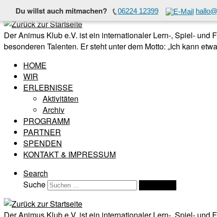
Du willst auch mitmachen?
06224 12399
hallo@
Zum Inhalt springen
Der Animus Klub e.V. ist ein internationaler Lern-, Spiel- und
besonderen Talenten. Er steht unter dem Motto: „Ich kann etwas
HOME
WIR
ERLEBNISSE
Aktivitäten
Archiv
PROGRAMM
PARTNER
SPENDEN
KONTAKT & IMPRESSUM
Search
Suche
Suchen …
Der Animus Klub e.V. ist ein internationaler Lern-, Spiel- und