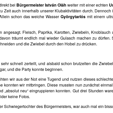
irekt bei
Bürgermeister István Oláh
weiter mit einer echten
U
u Zeit auch innerhalb unserer Klubaktivitäten durch. Dennoch
d. Allein schon das weiche Wasser
Györgytarlós
mit einem ult
n angesagt. Fleisch, Paprika, Karotten, Zwiebeln, Knoblauch u
r davon träumt endlich mal wieder Gulasch machen zu dürfen. 
schneiden und die Zwiebel durch den Hobel zu drücken.
sehr schnell zerteilt, und alsbald schon brutzelten die Zwieb
ar, und die Party konnte beginnen.
chten wir aus der Not eine Tugend und nutzen dieses schlecht
 konnten wir mitbringen. Diese mussten nun
zunächst einmal
 und „absolut neu“ eingruppieren konnten. Gut drei Stunden ware
eider keine Fotos.
der Schwiegertochter des Bürgermeisters, war auch mal ein biss