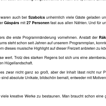
waren auch bei
Szabolcs
unheimlich viele Gäste geladen und
der
Gáspárs
mit
27 Personen
fast aus allen Nähten. Und für u
ters die erste Programmänderung vornehmen. Anstatt der
Rák
ms steht schon seit Jahren auf unserem Programmplan, konnte
n dieses musische Highlight auf dieser Freizeit anbieten zu k
eise wert. Trotz des starken Regens bot sich uns eine atember
en Hügellandschaft.
es zwar nicht ganz so groß, aber der Inhalt lässt nicht nur
e sind absolute Unikate, bildschön bemalt, entweder mit Motiv
viele kreative Werke zu bestaunen. Man braucht schon eine g