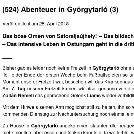
(524) Abenteuer in Györgytarló (3)
Veröffentlicht am
25. April 2018
Das böse Omen von Sátoraljaújhely! – Das bildschö
– Das intensive Leben in Ostungarn geht in die dri
Bisher gab es leider noch keine Freizeit in
Györgytarló
ohne 
fiel leider Ende der ersten Woche beim Fußballspielen so u
Moment unserer Freizeit
war, besuchen wir das Krankenhaus
Am
7. Tag
unserer Freizeit kamen wir also, genauso wie di
Zoltán Nemeti
das gebrochene Gelenk
Liams
wieder vorbildl
Mit dem Hinweis seinen Arm möglichst still zu halten, ihn so
kommenden Dienstag zur Nachuntersuchung noch einmal einbe
Zu Hause in
Györgytarló
angekommen staunten die neugewo
mehr möglich, aber essen und trinken konnte er ja weiterhin