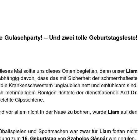
e Gulaschparty! – Und zwei tolle Geburtstagsfeste!
dieses Mal sollte uns dieses Omen begleiten, denn unser
Liam
abhängig davon, dass das mit Sicherheit der schmerzhafteste
 die Krankenschwestern unglaublich nett und einfühlsam sind.
ach mehrmaligem Röntgen richtete der diensthabende Arzt
Dr.
 leichte Gipsschiene.
und vor allem nicht in der Nase zu bohren, wurde
Liam
auf den
ßballspielen und Sportmachen war zwar für
Liam
fortan nicht
ladung zum
16. Geburtstag
von
Szabolcs Gáspár
wie gerufen.