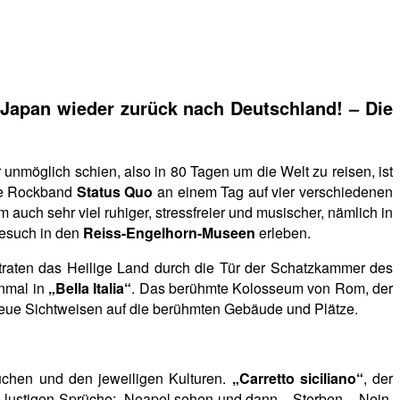
 Japan wieder zurück nach Deutschland! – Die
 unmöglich schien, also in 80 Tagen um die Welt zu reisen, ist
die Rockband
Status Quo
an einem Tag auf vier verschiedenen
auch sehr viel ruhiger, stressfreier und musischer, nämlich in
Besuch in den
Reiss-Engelhorn-Museen
erleben.
betraten das Heilige Land durch die Tür der Schatzkammer des
inmal in
„Bella Italia“
. Das berühmte Kolosseum von Rom, der
 neue Sichtweisen auf die berühmten Gebäude und Plätze.
uchen und den jeweiligen Kulturen.
„Carretto siciliano“
, der
e lustigen Sprüche: „Neapel sehen und dann – Sterben – Nein,