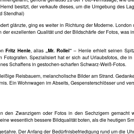
n Hemd besitzt, der verkaufe dieses, um die Umgebung des La
d Stendhal)
rt glänzte, ging es weiter in Richtung der Moderne. London u
der exzellenten Qualität und der Bildschärfe der Fotos, was in 
von
Fritz Henle
, alias
„Mr. Rollei“
– Henle erhielt seinen Spit
n Fotografen. Spezialisiert hat er sich auf Urlaubsfotos, die 
seines Schaffens in gestochen-scharfen Schwarz-Weiß-Fotos.
Fleißige Reisbauern, melancholische Bilder am Strand. Gedan
nis. Ein Wohnwagen im Abseits, Gespensterschlösser und ver
in den Zwanzigern oder Fotos in den Sechzigern gemacht wu
eine wesentlich bessere Bildqualität boten, als die heutigen S
erjahre. Der Anfang der Bedürfnisbefriedigung rund um die Uhr,