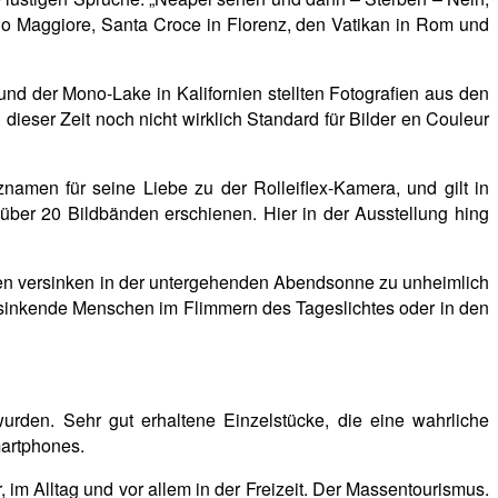
go Maggiore, Santa Croce in Florenz, den Vatikan in Rom und
nd der Mono-Lake in Kalifornien stellten Fotografien aus den
dieser Zeit noch nicht wirklich Standard für Bilder en Couleur
znamen für seine Liebe zu der Rolleiflex-Kamera, und gilt in
in über 20 Bildbänden erschienen. Hier in der Ausstellung hing
ken versinken in der untergehenden Abendsonne zu unheimlich
sinkende Menschen im Flimmern des Tageslichtes oder in den
rden. Sehr gut erhaltene Einzelstücke, die eine wahrliche
martphones.
 im Alltag und vor allem in der Freizeit. Der Massentourismus.