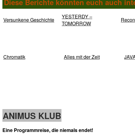
Diese Berichte könnten euch auch int
YESTERDY –
Versunkene Geschichte
Recons
TOMORROW
Chromatik
Alles mit der Zeit
JAV
ANIMUS KLUB
Eine Programmreise, die niemals endet!