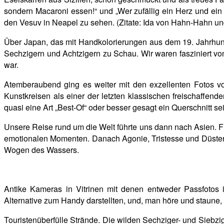
sondern Macaroni essen!“ und „Wer zufällig ein Herz und ei
den Vesuv in Neapel zu sehen. (Zitate: Ida von Hahn-Hahn un
Über Japan, das mit Handkolorierungen aus dem 19. Jahrhunde
Sechzigern und Achtzigern zu Schau. Wir waren fasziniert von 
war.
Atemberaubend ging es weiter mit den exzellenten Fotos 
Kunstkreisen als einer der letzten klassischen freischaffende
quasi eine Art „Best-Of“ oder besser gesagt ein Querschnitt 
Unsere Reise rund um die Welt führte uns dann nach Asien. 
emotionalen Momenten. Danach Agonie, Tristesse und Düster
Wogen des Wassers.
Antike Kameras in Vitrinen mit denen entweder Passfotos 
Alternative zum Handy darstellten, und, man höre und staune, 
Touristenüberfülle Strände. Die wilden Sechziger- und Siebzig