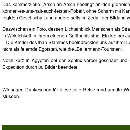
Das kommerzielle „Arsch-an-Arsch-Feeling“ an den glorre
können-es-uns-halt-auch-leisten-Pöbel“, ohne Scharm mit Kame
regiden Gesellschaft und andererseits im Zerfall der Bildung 
Dazwischen ein Foto, dessen Lichteinblick Menschen als Stra
in Wirklichkeit in ihrem eigenen Gefängnis sind. Ein kleiner 
– Die Kinder des Iban-Stammes beeindruckten uns auf ihrer L
nicht als feiernde Egoisten, wie die „Ballermann-Touristen“.
Noch kurz in Ägypten bei der Sphinx vorbei geschaut und e
Expedition durch 80 Bilder beendete.
Wir sagen Dankeschön für diese tolle Reise rund um die We
Museen.