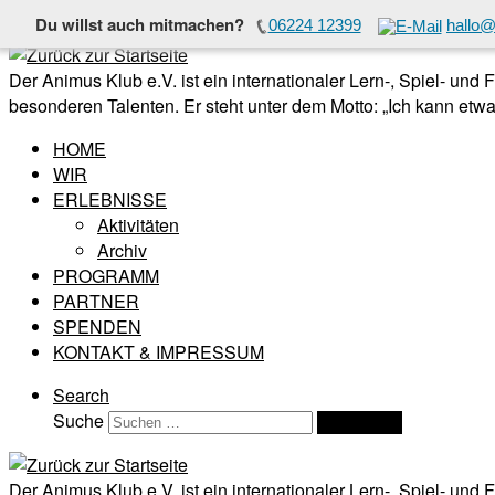
Du willst auch mitmachen?
06224 12399
hallo@
Zum Inhalt springen
Der Animus Klub e.V. ist ein internationaler Lern-, Spiel- und
besonderen Talenten. Er steht unter dem Motto: „Ich kann etwas
HOME
WIR
ERLEBNISSE
Aktivitäten
Archiv
PROGRAMM
PARTNER
SPENDEN
KONTAKT & IMPRESSUM
Search
Suche
Suchen …
Der Animus Klub e.V. ist ein internationaler Lern-, Spiel- und