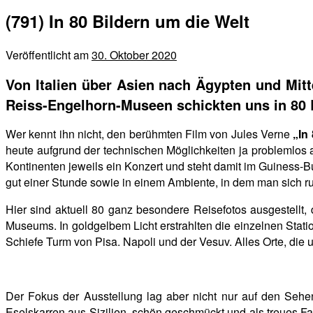
(791) In 80 Bildern um die Welt
Veröffentlicht am
30. Oktober 2020
Von Italien über Asien nach Ägypten und Mit
Reiss-Engelhorn-Museen schickten uns in 80 
Wer kennt ihn nicht, den berühmten Film von Jules Verne
„In
heute aufgrund der technischen Möglichkeiten ja problemlos 
Kontinenten jeweils ein Konzert und steht damit im Guiness-Bu
gut einer Stunde sowie in einem Ambiente, in dem man sich r
Hier sind aktuell 80 ganz besondere Reisefotos ausgestellt,
Museums. In goldgelbem Licht erstrahlten die einzelnen Stat
Schiefe Turm von Pisa. Napoli und der Vesuv. Alles Orte, di
Der Fokus der Ausstellung lag aber nicht nur auf den Seh
Eselskarren aus Sizilien, schön geschmückt und als treues F