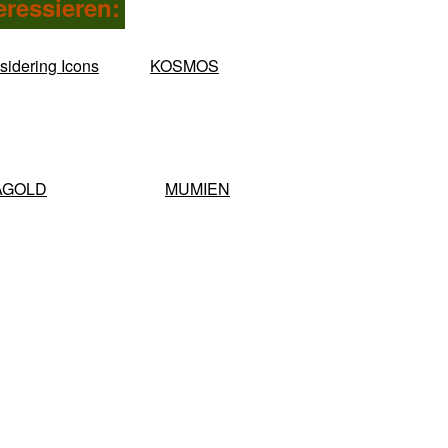
eressieren:
idering Icons
KOSMOS
AGOLD
MUMIEN