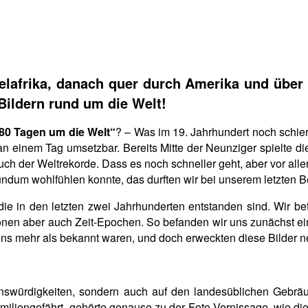
telafrika, danach quer durch Amerika und über
Bildern rund um die Welt!
 80 Tagen um die Welt“
? – Was im 19. Jahrhundert noch schier
an einem Tag umsetzbar. Bereits Mitte der Neunziger spielte 
ch der Weltrekorde. Dass es noch schneller geht, aber vor allem 
undum wohlfühlen konnte, das durften wir bei unserem letzten 
 die in den letzten zwei Jahrhunderten entstanden sind. Wir 
ionen aber auch Zeit-Epochen. So befanden wir uns zunächst e
e uns mehr als bekannt waren, und doch erweckten diese Bilder
enswürdigkeiten, sondern auch auf den landesüblichen Gebrä
amiliengefährt, gehörte genauso zu der Foto-Vernissage, wie di