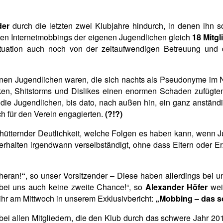
der
durch die letzten zwei Klubjahre hindurch, in denen ihn s
alen Internetmobbings der eigenen Jugendlichen gleich
18 Mitgl
tuation auch noch von der zeitaufwendigen Betreuung und
enen Jugendlichen waren, die sich nachts als Pseudonyme im 
iken, Shitstorms und Dislikes einen enormen Schaden
zufügte
 die Jugendlichen, bis dato, nach außen hin, ein ganz anständi
h für den Verein engagierten.
(?!?)
chütternder Deutlichkeit, welche Folgen es haben kann, wenn J
Verhalten irgendwann verselbständigt, ohne dass Eltern oder 
heran!
“
, so unser Vorsitzender – Diese haben allerdings bei 
i uns auch keine zweite Chance!“, so
Alexander Höfer
weit
ihr am Mittwoch in unserem Exklusivbericht:
„Mobbing – das so
bei allen Mitgliedern, die den Klub durch das schwere Jahr 2017