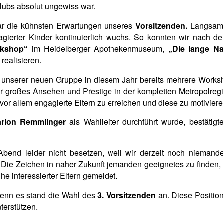
Klubs absolut ungewiss war.
gar die kühnsten Erwartungen unseres
Vorsitzenden.
Langsam 
agierter Kinder kontinuierlich wuchs. So konnten wir nach
rkshop“
im Heidelberger Apothekenmuseum,
„Die lange N
realisieren.
t unserer neuen Gruppe in diesem Jahr bereits mehrere Works
hr großes Ansehen und Prestige in der kompletten Metropolreg
r allem engagierte Eltern zu erreichen und diese zu motivieren
rlon Remmlinger
als Wahlleiter durchführt wurde, bestäti
bend leider nicht besetzen, weil wir derzeit noch niemande
 Die Zeichen in naher Zukunft jemanden geeignetes zu finden, d
e interessierter Eltern gemeldet.
 denn es stand die Wahl des
3. Vorsitzenden
an. Diese Position
terstützen.