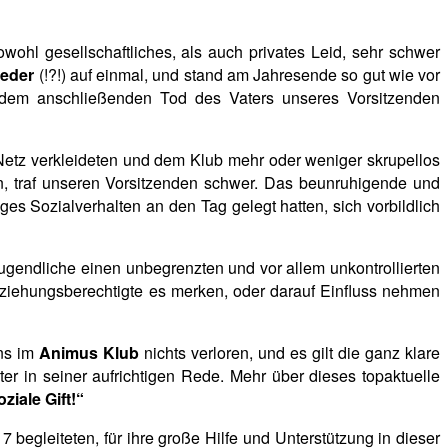
owohl gesellschaftliches, als
auch privates Leid, sehr schwer
ieder
(!?!) auf einmal, und stand am Jahresende so gut wie vor
 dem anschließenden Tod des Vaters unseres Vorsitzenden
Netz verkleideten und dem Klub mehr oder weniger skrupellos
n, traf unseren Vorsitzenden schwer. Das beunruhigende und
ges Sozialverhalten an den Tag gelegt hatten, sich vorbildlich
ugendliche einen unbegrenzten und vor allem unkontrollierten
Erziehungsberechtigte es merken, oder darauf Einfluss nehmen
uns im
Animus Klub
nichts verloren, und es gilt die ganz klare
er in seiner aufrichtigen Rede. Mehr über dieses topaktuelle
ziale Gift!“
 begleiteten, für ihre große Hilfe und Unterstützung in dieser