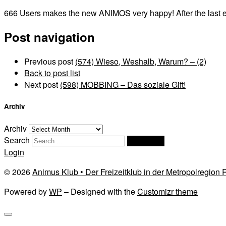
666 Users makes the new ANIMOS very happy! After the last eve
Post navigation
Previous post
(574) Wieso, Weshalb, Warum? – (2)
Back to post list
Next post
(598) MOBBING – Das soziale Gift!
Archiv
Archiv
Search
Search …
Login
© 2026
Animus Klub • Der Freizeitklub in der Metropolregion
Powered by
WP
– Designed with the
Customizr theme