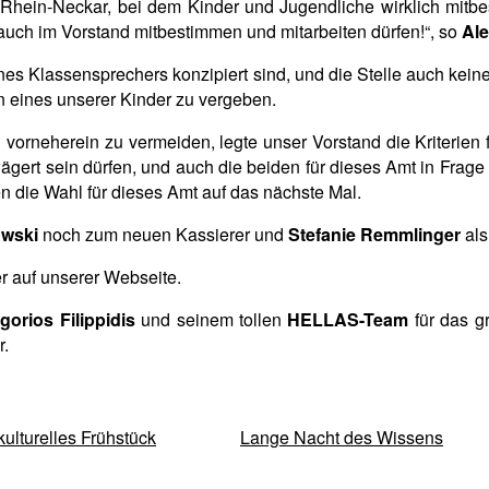
n Rhein-Neckar, bei dem Kinder und Jugendliche wirklich mitbe
 auch im Vorstand mitbestimmen und mitarbeiten dürfen!“, so
Ale
ines Klassensprechers konzipiert sind, und die Stelle auch kei
n eines unserer Kinder zu vergeben.
orneherein zu vermeiden, legte unser Vorstand die Kriterien fü
wägert sein dürfen, und auch die beiden für dieses Amt in Fr
n die Wahl für dieses Amt auf das nächste Mal.
owski
noch zum neuen Kassierer und
Stefanie Remmlinger
als
er auf unserer Webseite.
gorios Filippidis
und seinem tollen
HELLAS-Team
für das g
r.
rkulturelles Frühstück
Lange Nacht des Wissens