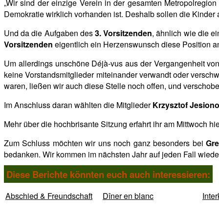
„Wir sind der einzige Verein in der gesamten Metropolregio
Demokratie
wirklich vorhanden ist. Deshalb sollen die Kinder
Und da die Aufgaben des
3. Vorsitzenden
, ähnlich wie die e
Vorsitzenden
eigentlich ein Herzenswunsch diese Position a
Um allerdings unschöne Déjà-vus aus der Vergangenheit von v
keine Vorstandsmitglieder miteinander verwandt oder versch
waren, ließen wir auch diese Stelle noch offen, und verschobe
Im Anschluss daran wählten die Mitglieder
Krzysztof Jesion
Mehr über die hochbrisante Sitzung erfahrt ihr am Mittwoch hi
Zum Schluss möchten wir uns noch ganz besonders bei
Gre
bedanken. Wir kommen im nächsten Jahr auf jeden Fall wiede
Diese Berichte könnten euch auch interessieren:
Abschied & Freundschaft
Dîner en blanc
Inte