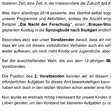
düsteren Zeit; eine Zeit, in der insbesondere die Zukunft des 
Was dann allerdings 2018 passierte, das übertraf selbst so
unserer Programme und Aktivitäten, sodass die Anzahl eng
Beispiel
„Die Nacht der Forschung“
, einen
„Brause-Wo
geplanten Ausflug in die
Sprungbude nach Stuttgart
endlich 
Besonders stolz war unser
Vorsitzender
darauf, dass wir mi
dass wir uns mit diesem vorbildlichen Verhalten auch ein se
weiter aufbauen, um noch mehr Kinder und Jugendliche, aber vo
Bei der anschließenden Wahl, die von dem 12-jährigen
Ma
Vorsitzenden.
Die Position des
2. Vorsitzenden
konnten wir an diesem A
erforderlichen Aufgaben für dieses Amt bewerkstelligen kann.
haben sich doch in den letzten Wochen schon wieder eine Reih
Nun wurde es erstmals richtig interessant für unsere Kinder,
Leben gerufen, um den Vorstand bei kleineren Aufgaben zu un