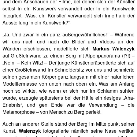
und dem Anschauen der Filme, bei denen sich der Künstler
selbst in ein Kunstwerk verwandelt oder in ein Kunstwerk
integriert. „Was, ein Künstler verwandelt sich innerhalb der
Ausstellung in ein Kunstwerk?“
„Ja. Und zwar in ein ganz außergewöhnliches!“ – Während
wir uns nach und nach die Bilder und Videos an den
Wänden erschlossen, modellierte sich
Markus Walenzyk
auf Großleinwand zu einem Berg mit Alpenpanorama (!?!) –
„Nein! – Kein Witz! – Der junge Künstler präsentierte sich auf
einer Großleinwand im Schneidersitz vor uns und schmierte
seinen gesamten Körper ganz langsam mit einer natürlichen
Modelliermasse von unten nach oben ein. Was am Anfang
noch so wirkte, wie wenn er sich nur im Schlamm suhlen
würde, erzeugte spätestens bei der Hälfe ein riesiges „Aha-
Erlebnis“, und gen Ende war die Verwandlung – die
Metamorphose – von Mensch zu Berg perfekt.
Auch an anderer Stelle stand der Berg im Mittelpunkt seiner
Kunst.
Walenzyk
fotografierte nämlich seine Nase vertikal