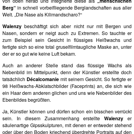
von oben herab und integrierte diese als
„menschlichen
Berg“
in schnell vorbeifliegende Berglandschaften aus aller
Welt. „Die Nase als Kilimandscharo?“
Walenzy
beschäftigt sich aber nicht nur mit Bergen und
Nasen, sondern er neigt auch zu Extremen. So tauchte er
zum Beispiel sein Gesicht in flüssiges Heißwachs und
fertigte sich so eine total gruselfilmtaugliche Maske an, unter
der er so gut wie keine Luft bekam.
Auch an anderer Stelle stand das flüssige Wachs als
Nebenbild im Mittelpunkt, denn der Künstler erstellte doch
tatsächlich
Décalcomanie
mit seinem Gesicht. So fertigte er
98 Heißwachs-Abklatschbilder (Faceprints) an, die sich wie
ein Haar dem anderen glichen und uns wie Nebenbilder des
Ebenbildes begrüßten.
Ja, Künstler können und dürfen schon ein bisschen verrückt
sein. In diesem Zusammenhang erstellte
Walenzy
er
säulenartige Gipsskulpturen, mit denen
er entweder stehend
oder über den Boden kriechend überdrehte Portraits auf den